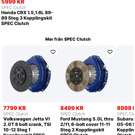
5999 KR
SPEC Clutch
Honda CRX 1.5,1.6L 89-
89 Steg 3 Kopplingskit
SPEC Clutch
Mer från
SPEC Clutch
7799 KR
8499 KR
8999 
SPEC Clutch
SPEC Clutch
SPEC Clu
Volkswagen Jetta VI
Ford Mustang 5.0L thru
Subaru 
2.0T 8 bolt crank, TSI
2/11, 6-bolt cover 11-11
05-06 S
10-12 Steg 1
Steg 2 Kopplingskit
Kopplin