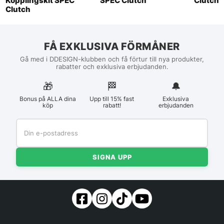
Kopplingskit SPEC
SPEC Clutch
Clutch
Clutch
FÅ EXKLUSIVA FÖRMÅNER
Gå med i DDESIGN-klubben och få förtur till nya produkter,
rabatter och exklusiva erbjudanden.
🎁
🏁︎
🔔
Bonus på ALLA dina
Upp till 15% fast
Exklusiva
köp
rabatt!
erbjudanden
SIGNA UPP