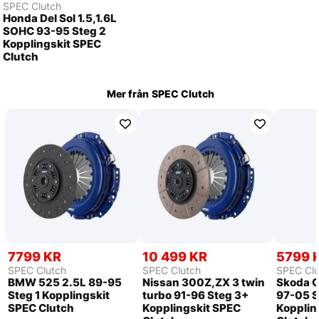
SPEC Clutch
Honda Del Sol 1.5,1.6L
SOHC 93-95 Steg 2
Kopplingskit SPEC
Clutch
Mer från
SPEC Clutch
7799 KR
10 499 KR
5799 
SPEC Clutch
SPEC Clutch
SPEC Clu
BMW 525 2.5L 89-95
Nissan 300Z,ZX 3 twin
Skoda O
Steg 1 Kopplingskit
turbo 91-96 Steg 3+
97-05 S
SPEC Clutch
Kopplingskit SPEC
Kopplin