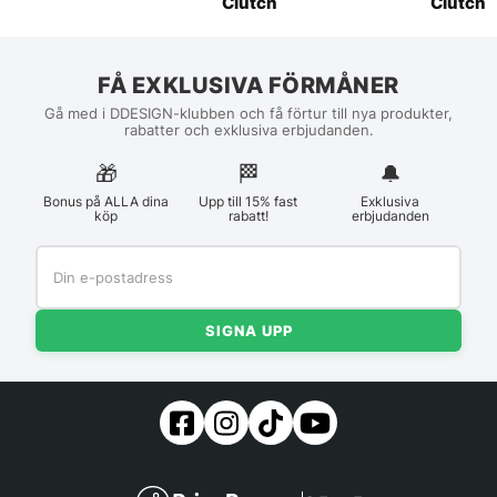
Clutch
Clutch
FÅ EXKLUSIVA FÖRMÅNER
Gå med i DDESIGN-klubben och få förtur till nya produkter,
rabatter och exklusiva erbjudanden.
🎁
🏁︎
🔔
Bonus på ALLA dina
Upp till 15% fast
Exklusiva
köp
rabatt!
erbjudanden
SIGNA UPP