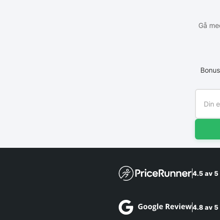
Gå med
Bonus
4.5 av 5
4.8 av 5