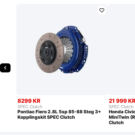
8299 KR
21 999 K
SPEC Clutch
SPEC Clutch
Pontiac Fiero 2.8L 5sp 85-88 Steg 3+
Honda Civic
Kopplingskit SPEC Clutch
MiniTwin (R
Clutch