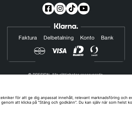
© DDESIGN. Alla rättigheter reserverade.
Om oss
|
Privacy policy
|
Cookiepolicy
|
Köp- och leveransvillkor
Telefonnummer:
019-507 40 01
ekniker för att ge dig anpassat innehåll, relevant marknadsföring och e
s genom att klicka på "Stäng och godkänn". Du kan själv när som helst k
Helgfria vardagar 10:00-12:00
DDESIGN Scandinavia AB Organisationsnummer:
556739-5164
Mosåsvägen 142, 702 36 Örebro