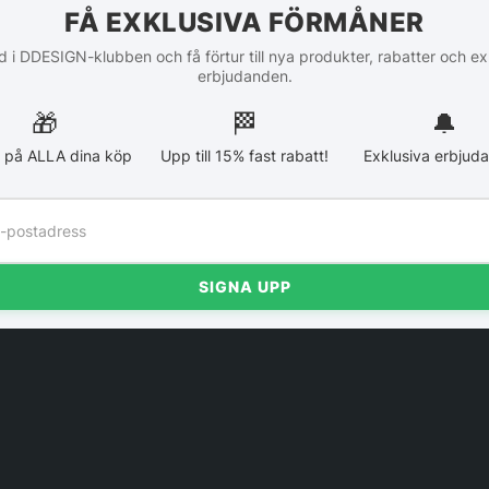
FÅ EXKLUSIVA FÖRMÅNER
 i DDESIGN-klubben och få förtur till nya produkter, rabatter och ex
erbjudanden.
🎁
🏁︎
🔔
 på ALLA dina köp
Upp till 15% fast rabatt!
Exklusiva erbjud
SIGNA UPP