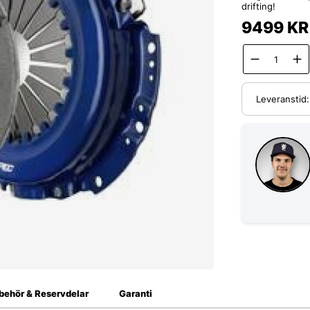
drifting!
9499
KR
Leveranstid
lbehör & Reservdelar
Garanti