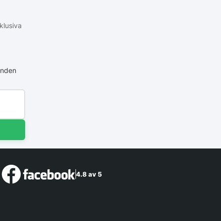
klusiva
anden
4.8 av 5