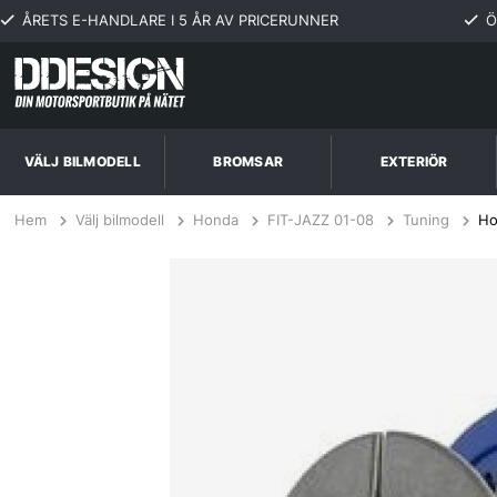
ÅRETS E-HANDLARE I 5 ÅR AV PRICERUNNER
Ö
VÄLJ BILMODELL
BROMSAR
EXTERIÖR
Hem
Välj bilmodell
Honda
FIT-JAZZ 01-08
Tuning
Ho
Honda Fit 1.5L 07-08 Steg 5 Kopplingskit SPEC Clutch