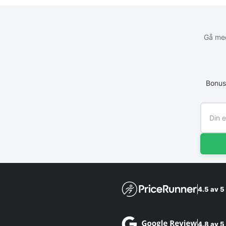
Gå med
Bonus
4.5 av 5
4.8 av 5