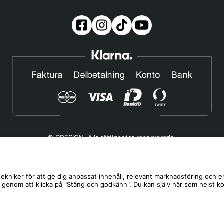
© DDESIGN. Alla rättigheter reserverade.
Om oss
|
Privacy policy
|
Cookiepolicy
|
Köp- och leveransvillkor
Telefonnummer:
019-507 40 01
ekniker för att ge dig anpassat innehåll, relevant marknadsföring och e
s genom att klicka på "Stäng och godkänn". Du kan själv när som helst k
Helgfria vardagar 10:00-12:00
DDESIGN Scandinavia AB Organisationsnummer:
556739-5164
Mosåsvägen 142, 702 36 Örebro