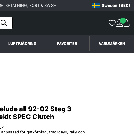
ELBETALNING, KORT & SWISH
Sweden
(SEK)
LUFTFJÄDRING
FAVORITER
VARUMÄRKEN
elude all 92-02 Steg 3
skit SPEC Clutch
37
|
 anpassad för gatkörning, trackdays, rally och