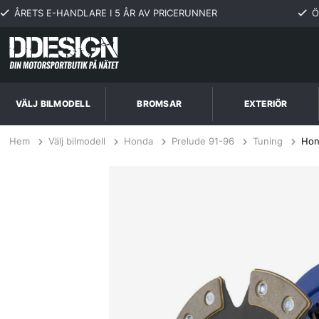
ÅRETS E-HANDLARE I 5 ÅR AV PRICERUNNER
Ö
VÄLJ BILMODELL
BROMSAR
EXTERIÖR
Hem
Välj bilmodell
Honda
Prelude 91-96
Tuning
Hon
Honda Prelude all 92-02 Steg 3 Kopplingskit SPEC Clutch