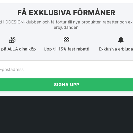
FÅ EXKLUSIVA FÖRMÅNER
 i DDESIGN-klubben och få förtur till nya produkter, rabatter och ex
erbjudanden.
🎁
🏁︎
🔔
 på ALLA dina köp
Upp till 15% fast rabatt!
Exklusiva erbjud
SIGNA UPP