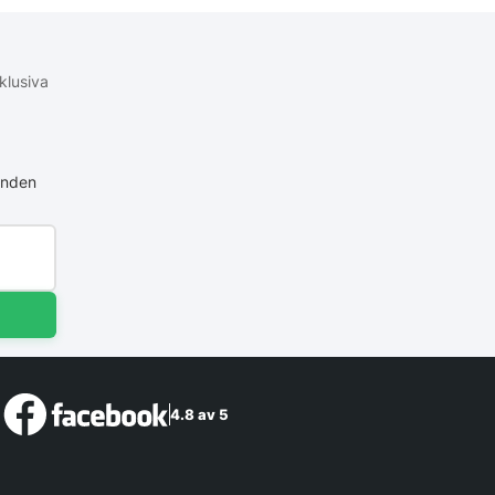
klusiva
anden
4.8 av 5