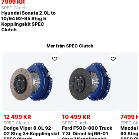
7999 KR
SPEC Clutch
Hyundai Sonata 2.0L to
10/94 92-95 Steg 5
Kopplingskit SPEC
Clutch
Mer från
SPEC Clutch
12 499 KR
10 499 KR
7499 
SPEC Clutch
SPEC Clutch
SPEC Clu
Dodge Viper 8.0L 92-
Ford F500-800 Truck
Mazda 
02 Steg 3+ Kopplingskit
7.3L Direct Inj 99-01
93 Steg