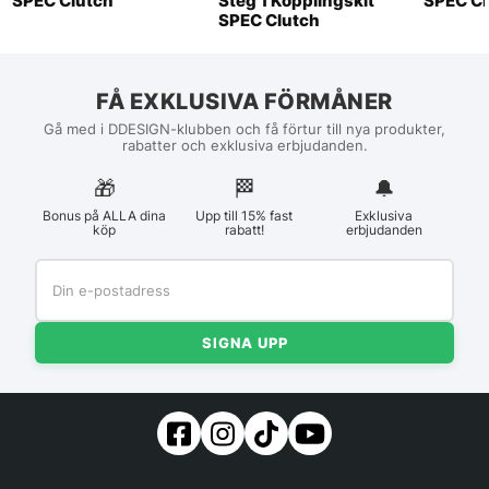
SPEC Clutch
Steg 1 Kopplingskit
SPEC Cl
SPEC Clutch
FÅ EXKLUSIVA FÖRMÅNER
Gå med i DDESIGN-klubben och få förtur till nya produkter,
rabatter och exklusiva erbjudanden.
🎁
🏁︎
🔔
Bonus på ALLA dina
Upp till 15% fast
Exklusiva
köp
rabatt!
erbjudanden
SIGNA UPP