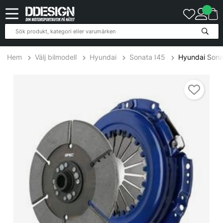
Hem
Välj bilmodell
Hyundai
Sonata I45
Hyundai Sona
Hyundai Sonata 2.0L to 10/94 92-95 Steg 5 Kopplingskit SPEC Cl