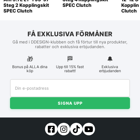
Steg 2 Kopplingskit
SPEC Clutch
Kopplin
SPEC Clutch
Clutch
FÅ EXKLUSIVA FÖRMÅNER
Gå med i DDESIGN-klubben och få förtur till nya produkter,
rabatter och exklusiva erbjudanden.
🎁
🏁︎
🔔
Bonus på ALLA dina
Upp till 15% fast
Exklusiva
köp
rabatt!
erbjudanden
SIGNA UPP