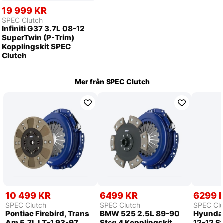
19 999 KR
SPEC Clutch
Infiniti G37 3.7L 08-12
SuperTwin (P-Trim)
Kopplingskit SPEC
Clutch
Mer från
SPEC Clutch
10 499 KR
6499 KR
6299 
SPEC Clutch
SPEC Clutch
SPEC Clu
Pontiac Firebird, Trans
BMW 525 2.5L 89-90
Hyundai
Am 5.7L LT-1 93-97
Steg 4 Kopplingskit
12-12 St