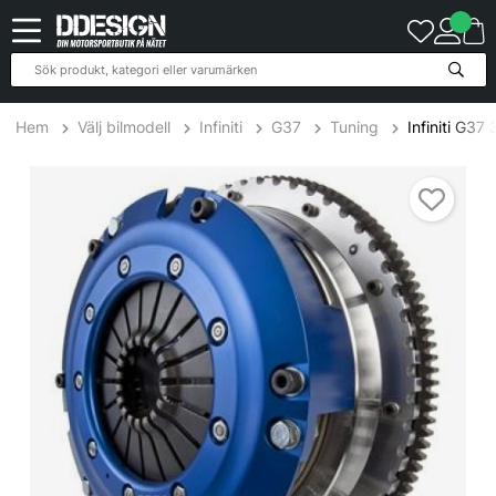
Hem
Välj bilmodell
Infiniti
G37
Tuning
Infiniti G37
Infiniti G37 3.7L 08-12 SuperTwin (P-Trim) Kopplingskit SPEC Clut