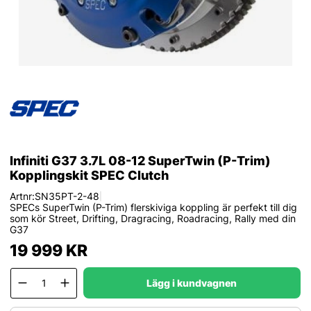
Infiniti G37 3.7L 08-12 SuperTwin (P-Trim)
Kopplingskit SPEC Clutch
Artnr:
SN35PT-2-48
|
SPECs SuperTwin (P-Trim) flerskiviga koppling är perfekt till dig
som kör Street, Drifting, Dragracing, Roadracing, Rally med din
G37
19 999
KR
Lägg i kundvagnen