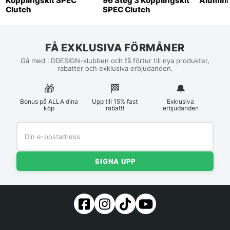
Kopplingskit SPEC
96 Steg 3 Kopplingskit
Alumini
Clutch
SPEC Clutch
FÅ EXKLUSIVA FÖRMÅNER
Gå med i DDESIGN-klubben och få förtur till nya produkter,
rabatter och exklusiva erbjudanden.
🎁
🏁︎
🔔
Bonus på ALLA dina
Upp till 15% fast
Exklusiva
köp
rabatt!
erbjudanden
SIGNA UPP