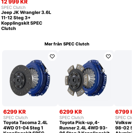
12 999 KR
SPEC Clutch
Jeep JK Wrangler 3.6L
11-12 Steg 3+
Kopplingskit SPEC
Clutch
Mer från
SPEC Clutch
6299 KR
6299 KR
6799 
SPEC Clutch
SPEC Clutch
SPEC Clu
Toyota Tacoma 2.4L
Toyota Pick-up,4-
Volkswa
4WD 01-04 Steg 1
Runner 2.4L 4WD 93-
98-02 S