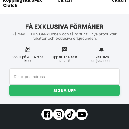
Kopplingskit SPEC
Clutch
Clutch
Clutch
FÅ EXKLUSIVA FÖRMÅNER
Gå med i DDESIGN-klubben och få förtur till nya produkter,
rabatter och exklusiva erbjudanden.
🎁
🏁︎
🔔
Bonus på ALLA dina
Upp till 15% fast
Exklusiva
köp
rabatt!
erbjudanden
SIGNA UPP