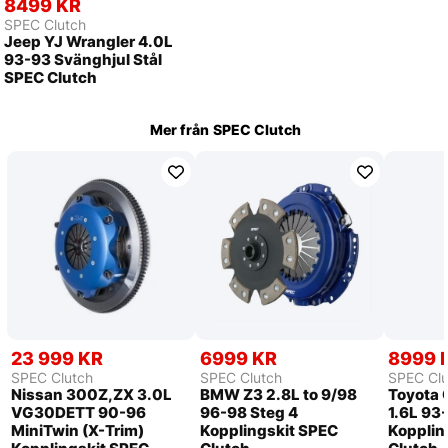
8499 KR
SPEC Clutch
Jeep YJ Wrangler 4.0L
93-93 Svänghjul Stål
SPEC Clutch
Mer från
SPEC Clutch
23 999 KR
6999 KR
8999 
SPEC Clutch
SPEC Clutch
SPEC Clu
Nissan 300Z,ZX 3.0L
BMW Z3 2.8L to 9/98
Toyota 
VG30DETT 90-96
96-98 Steg 4
1.6L 93
MiniTwin (X-Trim)
Kopplingskit SPEC
Kopplin