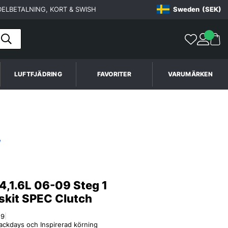
ELBETALNING, KORT & SWISH
Sweden
(SEK)
LUFTFJÄDRING
FAVORITER
VARUMÄRKEN
.4,1.6L 06-09 Steg 1
skit SPEC Clutch
59
|
rackdays och Inspirerad körning