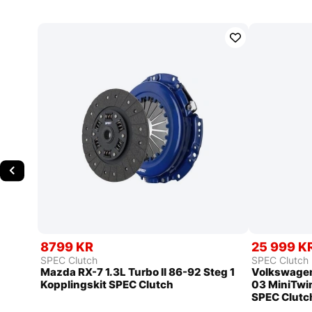
8799 KR
25 999 K
SPEC Clutch
SPEC Clutch
Mazda RX-7 1.3L Turbo II 86-92 Steg 1
Volkswagen
Kopplingskit SPEC Clutch
03 MiniTwin
SPEC Clutc