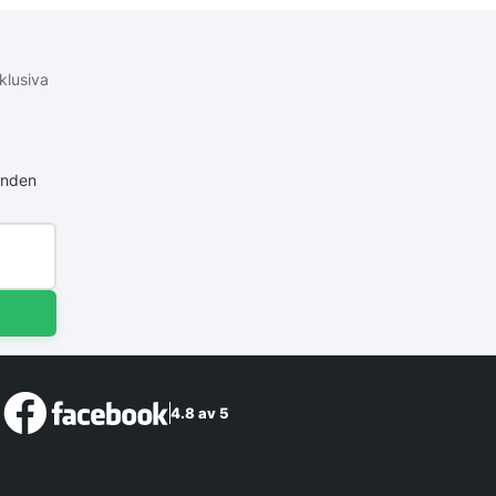
klusiva
anden
4.8 av 5