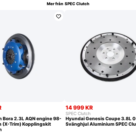
Mer från
SPEC Clutch
R
14 999 KR
SPEC Clutch
 Bora 2.3L AQN engine 98-
Hyundai Genesis Coupe 3.8L 
 (X-Trim) Kopplingskit
Svänghjul Aluminium SPEC Cl
h