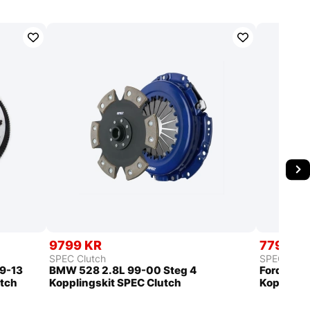
9799 KR
7799 K
SPEC Clutch
SPEC Clut
09-13
BMW 528 2.8L 99-00 Steg 4
Ford Rang
utch
Kopplingskit SPEC Clutch
Kopplings