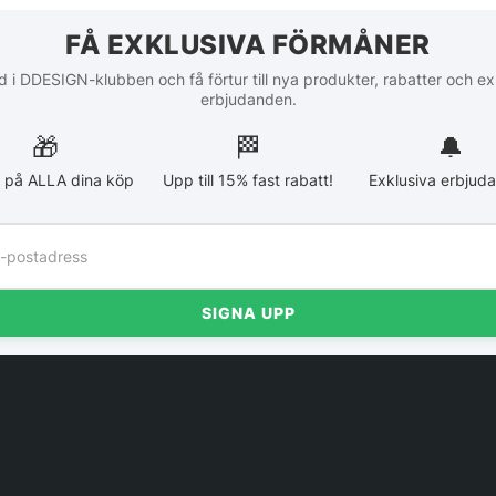
FÅ EXKLUSIVA FÖRMÅNER
 i DDESIGN-klubben och få förtur till nya produkter, rabatter och ex
erbjudanden.
🎁
🏁︎
🔔
 på ALLA dina köp
Upp till 15% fast rabatt!
Exklusiva erbjud
SIGNA UPP