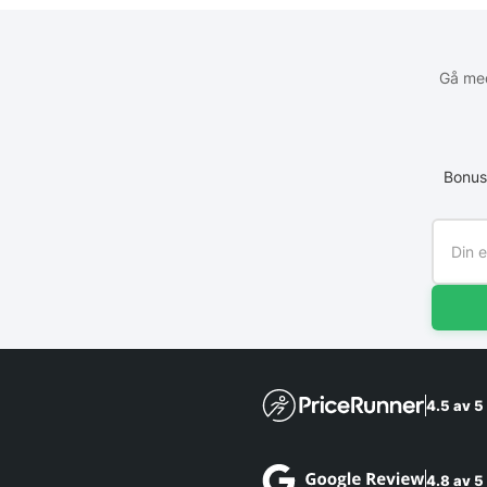
Gå med
Bonus
4.5 av 5
4.8 av 5