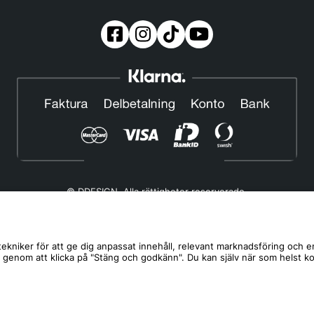
© DDESIGN. Alla rättigheter reserverade.
Om oss
|
Privacy policy
|
Cookiepolicy
|
Köp- och leveransvillkor
Telefonnummer:
019-507 40 01
ekniker för att ge dig anpassat innehåll, relevant marknadsföring och e
s genom att klicka på "Stäng och godkänn". Du kan själv när som helst k
Helgfria vardagar 10:00-12:00
DDESIGN Scandinavia AB Organisationsnummer:
556739-5164
Mosåsvägen 142, 702 36 Örebro