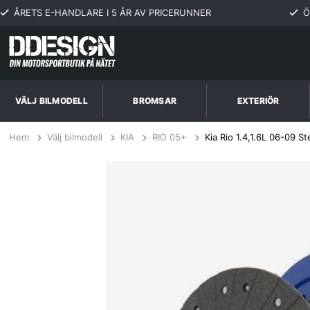
ÅRETS E-HANDLARE I 5 ÅR AV PRICERUNNER
Ö
VÄLJ BILMODELL
BROMSAR
EXTERIÖR
Hem
Välj bilmodell
KIA
RIO 05+
Kia Rio 1.4,1.6L 06-09 S
Kia Rio 1.4,1.6L 06-09 Steg 1 Kopplingskit SPEC Clutch