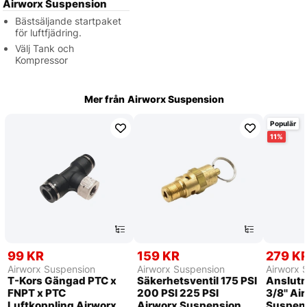
Airworx Suspension
Bästsäljande startpaket
för luftfjädring.
Välj Tank och
Kompressor
Mer från
Airworx Suspension
Populär
11
99 KR
159 KR
279 K
Airworx Suspension
Airworx Suspension
Airworx 
T-Kors Gängad PTC x
Säkerhetsventil 175 PSI
Anslutn
FNPT x PTC
200 PSI 225 PSI
3/8'' Ai
Luftkoppling Airworx
Airworx Suspension
Suspen