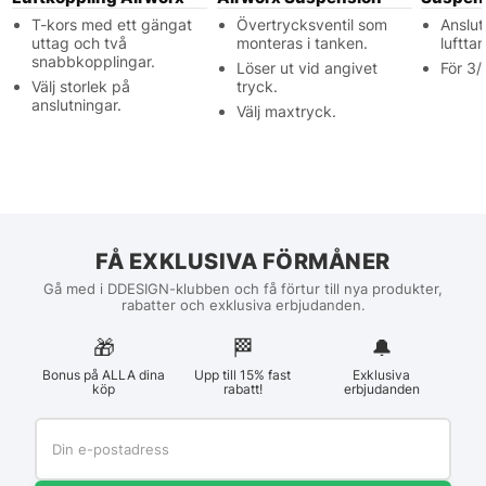
T-kors med ett gängat
Övertrycksventil som
Anslut
uttag och två
monteras i tanken.
luftta
snabbkopplingar.
Löser ut vid angivet
För 3/
Välj storlek på
tryck.
anslutningar.
Välj maxtryck.
FÅ EXKLUSIVA FÖRMÅNER
Gå med i DDESIGN-klubben och få förtur till nya produkter,
rabatter och exklusiva erbjudanden.
🎁
🏁︎
🔔
Bonus på ALLA dina
Upp till 15% fast
Exklusiva
köp
rabatt!
erbjudanden