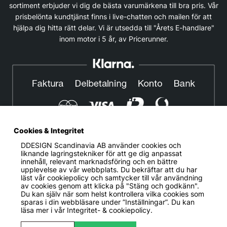
sortiment erbjuder vi dig de bästa varumärkena till bra pris. Vår
prisbelönta kundtjänst finns i live-chatten och mailen för att
hjälpa dig hitta rätt delar. Vi är utsedda till "Årets E-handlare"
inom motor i 5 år, av Pricerunner.
Cookies & Integritet
DDESIGN Scandinavia AB
använder cookies och
© DDESIGN. Alla rättigheter reserverade.
liknande lagringstekniker för att ge dig anpassat
innehåll, relevant marknadsföring och en bättre
Om oss
|
Privacy policy
|
Cookiepolicy
|
Köp- och
upplevelse av vår webbplats. Du bekräftar att du har
leveransvillkor
läst vår cookiepolicy och samtycker till vår användning
av cookies genom att klicka på "Stäng och godkänn".
Telefonnummer:
019-507 40 01
Du kan själv när som helst kontrollera vilka cookies som
sparas i din webbläsare under ”Inställningar”. Du kan
Helgfria vardagar 10:00-12:00
läsa mer i vår
Integritet- & cookiepolicy.
DDESIGN Scandinavia AB Organisationsnummer:
556739-5164