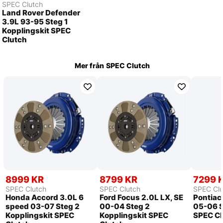
SPEC Clutch
Land Rover Defender
3.9L 93-95 Steg 1
Kopplingskit SPEC
Clutch
Mer från
SPEC Clutch
8999 KR
8799 KR
7299 
SPEC Clutch
SPEC Clutch
SPEC Clu
Honda Accord 3.0L 6
Ford Focus 2.0L LX, SE
Pontiac
speed 03-07 Steg 2
00-04 Steg 2
05-06 S
Kopplingskit SPEC
Kopplingskit SPEC
SPEC Cl