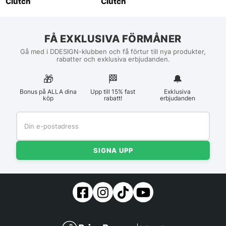
Clutch
Clutch
FÅ EXKLUSIVA FÖRMÅNER
Gå med i DDESIGN-klubben och få förtur till nya produkter,
rabatter och exklusiva erbjudanden.
🎁
🏁︎
🔔
Bonus på ALLA dina
Upp till 15% fast
Exklusiva
köp
rabatt!
erbjudanden
SIGNA UPP