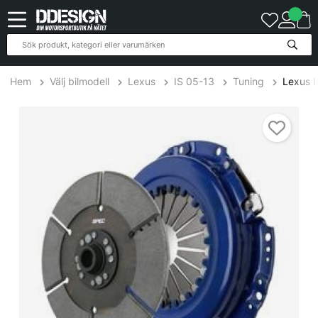
Hem
Välj bilmodell
Lexus
IS 05-13
Tuning
Lexus I
Lexus IS250 2.5L 06-08 Steg 5 Kopplingskit SPEC Clutch