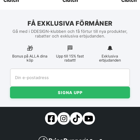
Clutch
Clutch
Clutch
FÅ EXKLUSIVA FÖRMÅNER
Gå med i DDESIGN-klubben och få förtur till nya produkter,
rabatter och exklusiva erbjudanden.
🎁
🏁︎
🔔
Bonus på ALLA dina
Upp till 15% fast
Exklusiva
köp
rabatt!
erbjudanden
SIGNA UPP