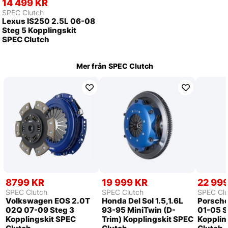
14 499 KR
SPEC Clutch
Lexus IS250 2.5L 06-08
Steg 5 Kopplingskit
SPEC Clutch
Mer från
SPEC Clutch
8799 KR
19 999 KR
22 99
SPEC Clutch
SPEC Clutch
SPEC Clu
Volkswagen EOS 2.0T
Honda Del Sol 1.5,1.6L
Porsche
02Q 07-09 Steg 3
93-95 MiniTwin (D-
01-05 S
Kopplingskit SPEC
Trim) Kopplingskit SPEC
Kopplin