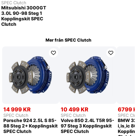
SPEC Clutch
Mitsubishi 3000GT
3.0L 90-98 Steg 1
Kopplingskit SPEC
Clutch
Mer från
SPEC Clutch
14 999 KR
10 499 KR
6799 
SPEC Clutch
SPEC Clutch
SPEC Clu
Porsche 924 2.5L S 85-
Volvo 850 2.4L T5R 95-
BMW 32
88 Steg 2+ Kopplingskit
97 Steg 3 Kopplingskit
i,is,ic 
SPEC Clutch
SPEC Clutch
Kopplin