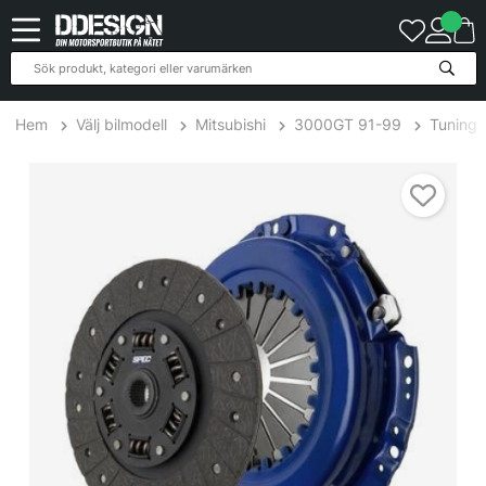
Hem
Välj bilmodell
Mitsubishi
3000GT 91-99
Tuning
Mitsubishi 3000GT 3.0L 90-98 Steg 1 Kopplingskit SPEC Clutch