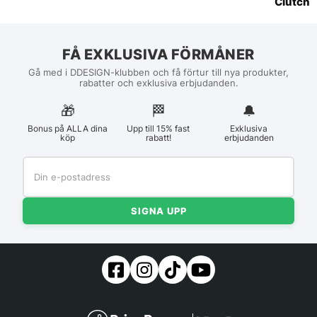
Clutch
FÅ EXKLUSIVA FÖRMÅNER
Gå med i DDESIGN-klubben och få förtur till nya produkter,
rabatter och exklusiva erbjudanden.
🎁
🏁︎
🔔
Bonus på ALLA dina
Upp till 15% fast
Exklusiva
köp
rabatt!
erbjudanden
SIGNA UPP