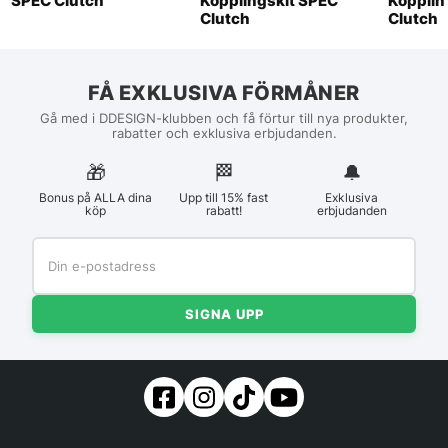
SPEC Clutch
Kopplingskit SPEC
Kopplin
Clutch
Clutch
FÅ EXKLUSIVA FÖRMÅNER
Gå med i DDESIGN-klubben och få förtur till nya produkter,
rabatter och exklusiva erbjudanden.
🎁
🏁︎
🔔
Bonus på ALLA dina
Upp till 15% fast
Exklusiva
köp
rabatt!
erbjudanden
SIGNA UPP