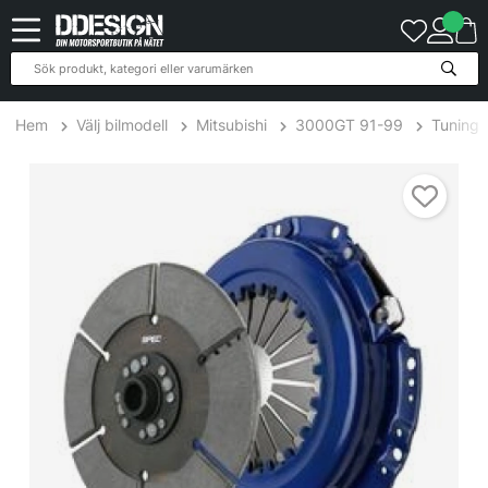
Hem
Välj bilmodell
Mitsubishi
3000GT 91-99
Tuning
Mitsubishi 3000GT 3.0L 90-98 Steg 5 Kopplingskit SPEC Clutch