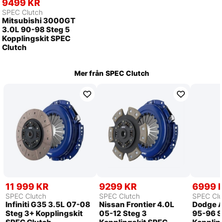
9499 KR
SPEC Clutch
Mitsubishi 3000GT
3.0L 90-98 Steg 5
Kopplingskit SPEC
Clutch
Mer från
SPEC Clutch
11 999 KR
9299 KR
6999 
SPEC Clutch
SPEC Clutch
SPEC Clu
Infiniti G35 3.5L 07-08
Nissan Frontier 4.0L
Dodge A
Steg 3+ Kopplingskit
05-12 Steg 3
95-96 S