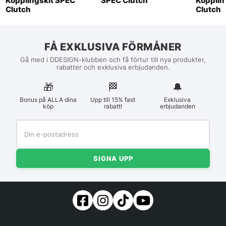
Kopplingskit SPEC
SPEC Clutch
Kopplin
Clutch
Clutch
FÅ EXKLUSIVA FÖRMÅNER
Gå med i DDESIGN-klubben och få förtur till nya produkter,
rabatter och exklusiva erbjudanden.
🎁
🏁︎
🔔
Bonus på ALLA dina
Upp till 15% fast
Exklusiva
köp
rabatt!
erbjudanden
SIGNA UPP