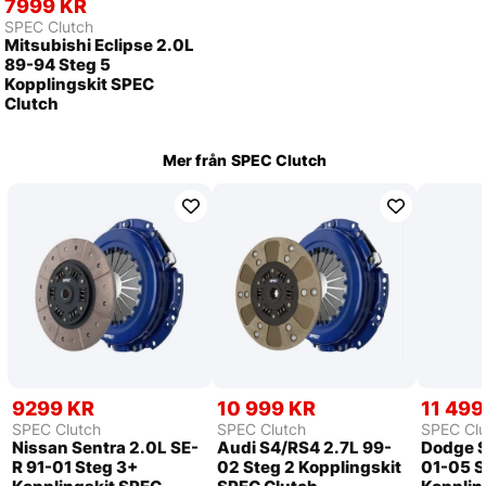
7999 KR
SPEC Clutch
Mitsubishi Eclipse 2.0L
89-94 Steg 5
Kopplingskit SPEC
Clutch
Mer från
SPEC Clutch
9299 KR
10 999 KR
11 499
SPEC Clutch
SPEC Clutch
SPEC Clu
Nissan Sentra 2.0L SE-
Audi S4/RS4 2.7L 99-
Dodge S
R 91-01 Steg 3+
02 Steg 2 Kopplingskit
01-05 S