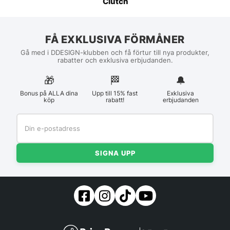
Clutch
FÅ EXKLUSIVA FÖRMÅNER
Gå med i DDESIGN-klubben och få förtur till nya produkter,
rabatter och exklusiva erbjudanden.
🎁
🏁︎
🔔
Bonus på ALLA dina
Upp till 15% fast
Exklusiva
köp
rabatt!
erbjudanden
SIGNA UPP