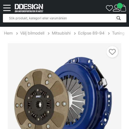
Hem
Välj bilmodell
Mitsubishi
Eclipse 89-94
Tuning
Mitsubishi Eclipse 2.0L Turbo 89-99 Steg 2 Kopplingskit SPEC Clu