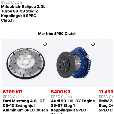
SPEC Clutch
Mitsubishi Eclipse 2.0L
Turbo 89-99 Steg 2
Kopplingskit SPEC
Clutch
Mer från
SPEC Clutch
6799 KR
5499 KR
11 499
SPEC Clutch
SPEC Clutch
SPEC Clu
Ford Mustang 4.6L GT
Audi 90 1.6L CY Engine
BMW Z3
05-10 Svänghjul
85-87 Steg 1
Steg 2+
Aluminium SPEC Clutch
Kopplingskit SPEC
SPEC Cl