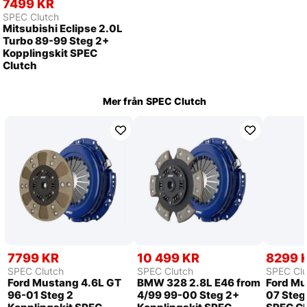
7499 KR
SPEC Clutch
Mitsubishi Eclipse 2.0L
Turbo 89-99 Steg 2+
Kopplingskit SPEC
Clutch
Mer från
SPEC Clutch
7799 KR
10 499 KR
8299 
SPEC Clutch
SPEC Clutch
SPEC Clu
Ford Mustang 4.6L GT
BMW 328 2.8L E46 from
Ford Mu
96-01 Steg 2
4/99 99-00 Steg 2+
07 Steg