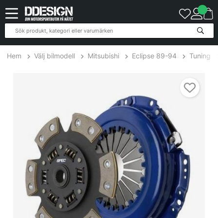
Hem
Välj bilmodell
Mitsubishi
Eclipse 89-94
Tuning
Mitsubishi Eclipse 2.0L Turbo 89-99 Steg 2+ Kopplingskit SPEC C