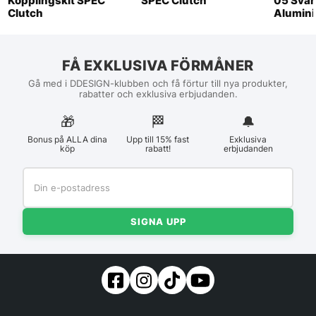
Kopplingskit SPEC
SPEC Clutch
05 Svän
Clutch
Alumini
FÅ EXKLUSIVA FÖRMÅNER
Gå med i DDESIGN-klubben och få förtur till nya produkter,
rabatter och exklusiva erbjudanden.
🎁
🏁︎
🔔
Bonus på ALLA dina
Upp till 15% fast
Exklusiva
köp
rabatt!
erbjudanden
SIGNA UPP