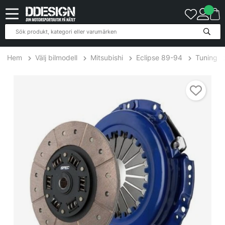
Hem
Välj bilmodell
Mitsubishi
Eclipse 89-94
Tuning
Mitsubishi Eclipse 2.0L Turbo 89-99 Steg 3+ Kopplingskit SPEC C