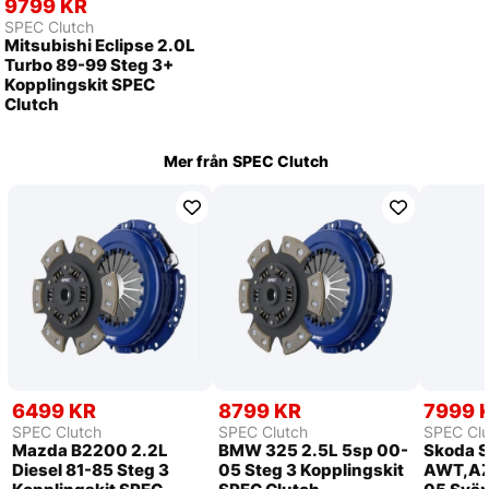
9799 KR
SPEC Clutch
Mitsubishi Eclipse 2.0L
Turbo 89-99 Steg 3+
Kopplingskit SPEC
Clutch
Mer från
SPEC Clutch
6499 KR
8799 KR
7999 
SPEC Clutch
SPEC Clutch
SPEC Clu
Mazda B2200 2.2L
BMW 325 2.5L 5sp 00-
Skoda S
Diesel 81-85 Steg 3
05 Steg 3 Kopplingskit
AWT,AZ