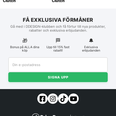
Clutch
Clutch
FÅ EXKLUSIVA FÖRMÅNER
Gå med i DDESIGN-klubben och få förtur till nya produkter,
rabatter och exklusiva erbjudanden.
🎁
🏁︎
🔔
Bonus på ALLA dina
Upp till 15% fast
Exklusiva
köp
rabatt!
erbjudanden
SIGNA UPP