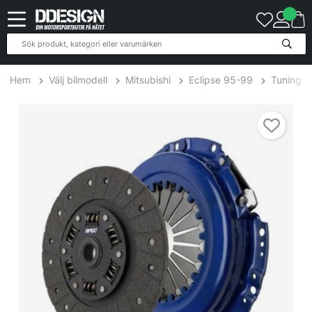
Hem
Välj bilmodell
Mitsubishi
Eclipse 95-99
Tuning
Mitsubishi Eclipse 2.4L 96-05 Steg 1 Kopplingskit SPEC Clutch