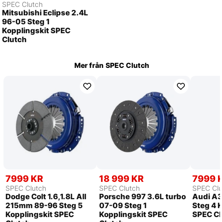
SPEC Clutch
Mitsubishi Eclipse 2.4L
96-05 Steg 1
Kopplingskit SPEC
Clutch
Mer från
SPEC Clutch
7999 KR
18 999 KR
7999 
SPEC Clutch
SPEC Clutch
SPEC Clu
Dodge Colt 1.6,1.8L All
Porsche 997 3.6L turbo
Audi A3
215mm 89-96 Steg 5
07-09 Steg 1
Steg 4 
Kopplingskit SPEC
Kopplingskit SPEC
SPEC Cl