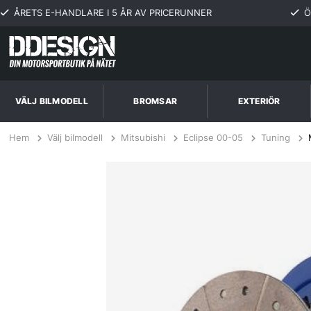
ÅRETS E-HANDLARE I 5 ÅR AV PRICERUNNER
Ö
VÄLJ BILMODELL
BROMSAR
EXTERIÖR
Hem
Välj bilmodell
Mitsubishi
Eclipse 00-05
Tuning
Mitsubishi Eclipse 3.0L 00-05 Steg 3+ Kopplingskit SPEC Clutch