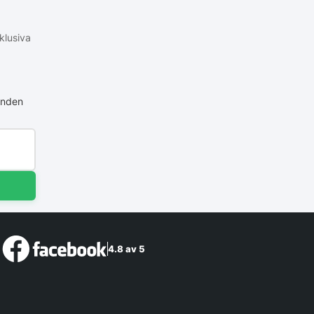
klusiva
anden
4.8 av 5