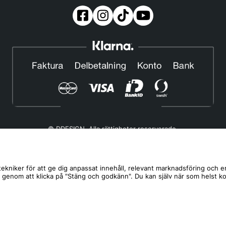
© DDESIGN. Alla rättigheter reserverade.
Om oss
|
Privacy policy
|
Cookiepolicy
|
Köp- och leveransvillkor
Telefonnummer:
019-507 40 01
ekniker för att ge dig anpassat innehåll, relevant marknadsföring och e
s genom att klicka på "Stäng och godkänn". Du kan själv när som helst k
Helgfria vardagar 10:00-12:00
DDESIGN Scandinavia AB Organisationsnummer:
556739-5164
Mosåsvägen 142, 702 36 Örebro