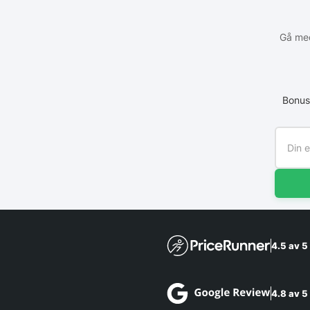
Gå med
Bonus
4.5 av 5
4.8 av 5