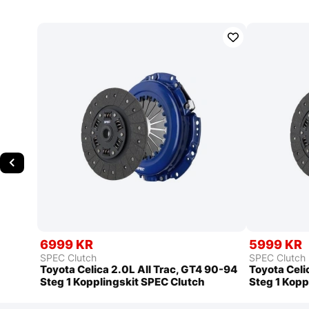
6999 KR
5999 KR
SPEC Clutch
SPEC Clutch
Toyota Celica 2.0L All Trac, GT4 90-94
Toyota Celi
Steg 1 Kopplingskit SPEC Clutch
Steg 1 Kopp