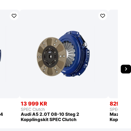
13 999 KR
8299 K
SPEC Clutch
SPEC Clut
 4
Audi A5 2.0T 08-10 Steg 2
Mazda 6 3
Kopplingskit SPEC Clutch
Kopplings