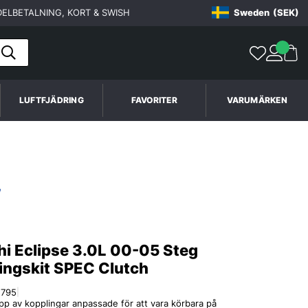
ELBETALNING, KORT & SWISH
Sweden
(SEK)
LUFTFJÄDRING
FAVORITER
VARUMÄRKEN
hi Eclipse 3.0L 00-05 Steg
ingskit SPEC Clutch
1795
|
p av kopplingar anpassade för att vara körbara på