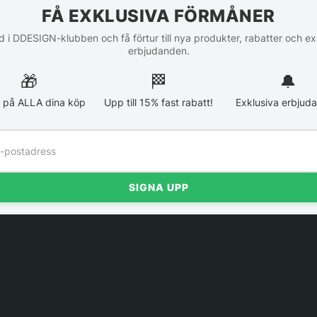
FÅ EXKLUSIVA FÖRMÅNER
 i DDESIGN-klubben och få förtur till nya produkter, rabatter och ex
erbjudanden.
🎁
🏁︎
🔔
 på ALLA dina köp
Upp till 15% fast rabatt!
Exklusiva erbjud
SIGNA UPP