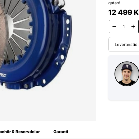
gatan!
12 499
K
Leveranstid
lbehör & Reservdelar
Garanti