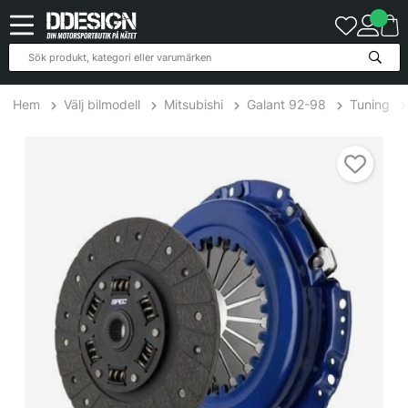
Hem
Välj bilmodell
Mitsubishi
Galant 92-98
Tuning
Mitsubishi Galant 2.0,2.4L fr 6/91 91-97 Steg 1 Kopplingskit SPEC