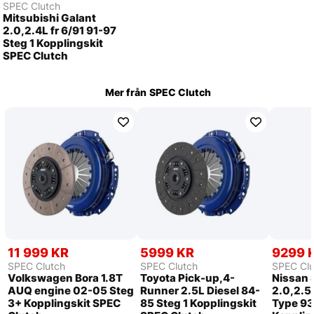
SPEC Clutch
Mitsubishi Galant
2.0,2.4L fr 6/91 91-97
Steg 1 Kopplingskit
SPEC Clutch
Mer från
SPEC Clutch
11 999 KR
5999 KR
9299 
SPEC Clutch
SPEC Clutch
SPEC Clu
Volkswagen Bora 1.8T
Toyota Pick-up,4-
Nissan 
AUQ engine 02-05 Steg
Runner 2.5L Diesel 84-
2.0,2.5
3+ Kopplingskit SPEC
85 Steg 1 Kopplingskit
Type 93