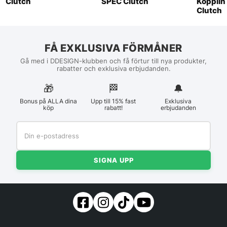
Clutch
SPEC Clutch
Kopplin
Clutch
FÅ EXKLUSIVA FÖRMÅNER
Gå med i DDESIGN-klubben och få förtur till nya produkter,
rabatter och exklusiva erbjudanden.
🎁
🏁︎
🔔
Bonus på ALLA dina
Upp till 15% fast
Exklusiva
köp
rabatt!
erbjudanden
SIGNA UPP