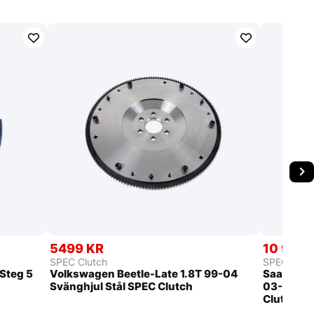
5499 KR
10 999 
SPEC Clutch
SPEC Clut
Steg 5
Volkswagen Beetle-Late 1.8T 99-04
Saab 9-3 
Svänghjul Stål SPEC Clutch
03-10 Ste
Clutch