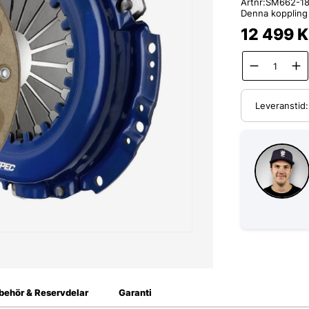
Artnr:
SM662-1
Denna koppling p
12 499
K
Leveranstid
lbehör & Reservdelar
Garanti