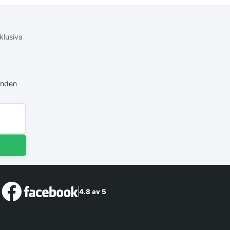
klusiva
anden
4.8 av 5