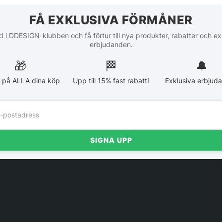
FÅ EXKLUSIVA FÖRMÅNER
 i DDESIGN-klubben och få förtur till nya produkter, rabatter och ex
erbjudanden.
🎁
🏁︎
🔔
 på ALLA dina köp
Upp till 15% fast rabatt!
Exklusiva erbjud
SIGNA UPP