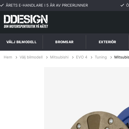
ÅRETS E-HANDLARE I 5 ÅR AV PRICERUNNER
Ö
VÄLJ BILMODELL
BROMSAR
EXTERIÖR
Hem
Välj bilmodell
Mitsubishi
EVO 4
Tuning
Mitsubi
Mitsubishi Lancer EVO IV,V, VI 2.0L 92-01 Steg 2 Kopplingskit SPEC C