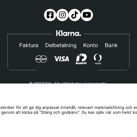
© DDESIGN. Alla rättigheter reserverade.
Om oss
|
Privacy policy
|
Cookiepolicy
|
Köp- och leveransvillkor
Telefonnummer:
019-507 40 01
ekniker för att ge dig anpassat innehåll, relevant marknadsföring och e
s genom att klicka på "Stäng och godkänn". Du kan själv när som helst k
Helgfria vardagar 10:00-12:00
DDESIGN Scandinavia AB Organisationsnummer:
556739-5164
Mosåsvägen 142, 702 36 Örebro