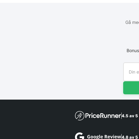
Gå med
Bonus
4.5 av 5
4.8 av 5