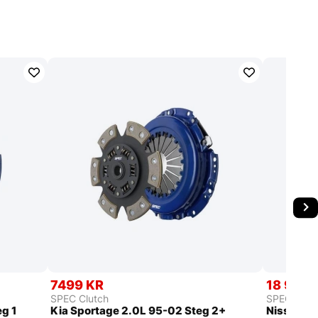
7499 KR
18 999 
SPEC Clutch
SPEC Clut
eg 1
Kia Sportage 2.0L 95-02 Steg 2+
Nissan Sk