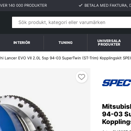
VER 140 000 PRODUKTER
BETALA MED FAKTURA, D
UNIVERSALA
INTERIÖR
TUNING
PRODUKTER
shi Lancer EVO VII 2.0L 5sp 94-03 SuperTwin (ST-Trim) Kopplingskit SPE
ngskit SPEC Clutch
Mitsubis
94-03 Su
Koppling