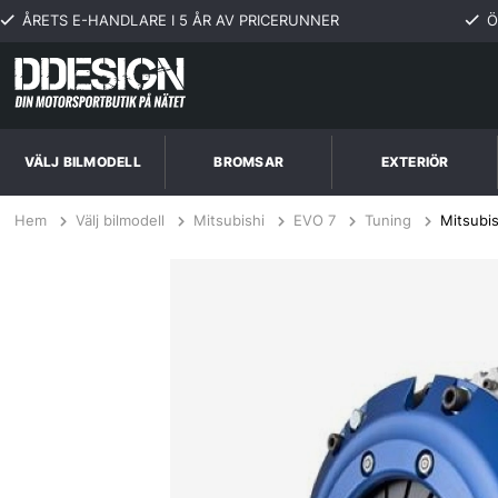
ÅRETS E-HANDLARE I 5 ÅR AV PRICERUNNER
Ö
VÄLJ BILMODELL
BROMSAR
EXTERIÖR
Hem
Välj bilmodell
Mitsubishi
EVO 7
Tuning
Mitsubi
Mitsubishi Lancer EVO VII 2.0L 5sp 94-03 SuperTwin (ST-Trim) Koppli