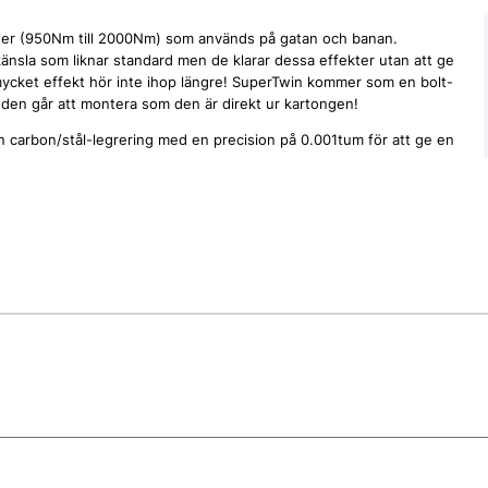
ekter (950Nm till 2000Nm) som används på gatan och banan.
känsla som liknar standard men de klarar dessa effekter utan att ge
 mycket effekt hör inte ihop längre! SuperTwin kommer som en bolt-
 den går att montera som den är direkt ur kartongen!
 en carbon/stål-legrering med en precision på 0.001tum för att ge en