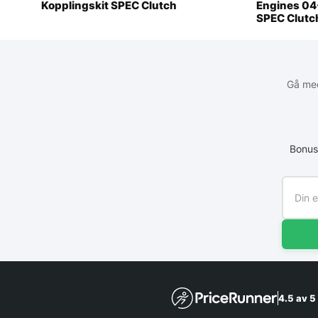
Kopplingskit SPEC Clutch
Engines 04
SPEC Clutc
Gå med
Bonus
4.5 av 5