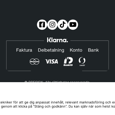
© DDESIGN. Alla rättigheter reserverade.
Om oss
|
Privacy policy
|
Cookiepolicy
|
Köp- och leveransvillkor
Telefonnummer:
019-507 40 01
ekniker för att ge dig anpassat innehåll, relevant marknadsföring och e
s genom att klicka på "Stäng och godkänn". Du kan själv när som helst k
Helgfria vardagar 10:00-12:00
DDESIGN Scandinavia AB Organisationsnummer:
556739-5164