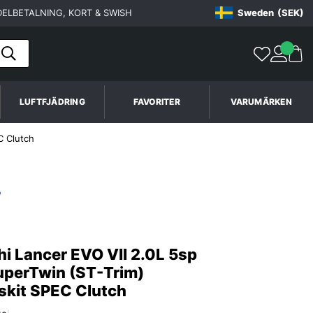
ELBETALNING, KORT & SWISH
Sweden
(SEK)
LUFTFJÄDRING
FAVORITER
VARUMÄRKEN
C Clutch
hi Lancer EVO VII 2.0L 5sp
perTwin (ST-Trim)
skit SPEC Clutch