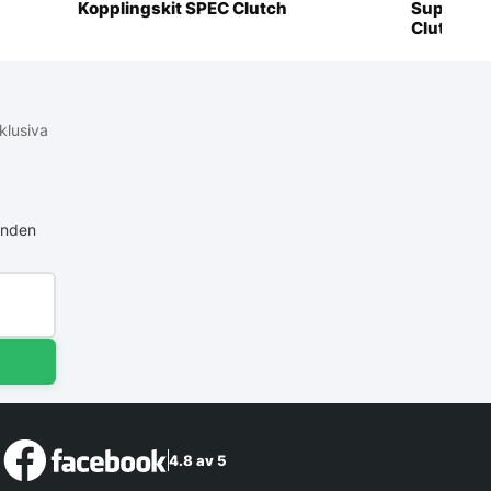
Kopplingskit SPEC Clutch
SuperTwin
Clutch
klusiva
anden
4.8 av 5