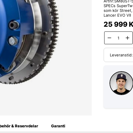
Artnr:
SM80ST-
SPECs SuperTwin 
som kör Street,
Lancer EVO VII
25 999
K
Leveranstid
lbehör & Reservdelar
Garanti