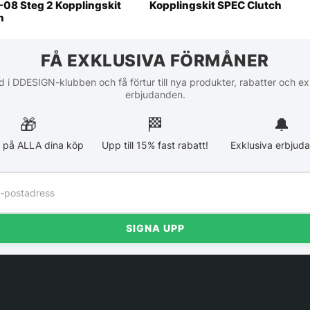
-08 Steg 2 Kopplingskit
Kopplingskit SPEC Clutch
h
FÅ EXKLUSIVA FÖRMÅNER
 i DDESIGN-klubben och få förtur till nya produkter, rabatter och ex
erbjudanden.
🎁
🏁︎
🔔
 på ALLA dina köp
Upp till 15% fast rabatt!
Exklusiva erbjud
SIGNA UPP