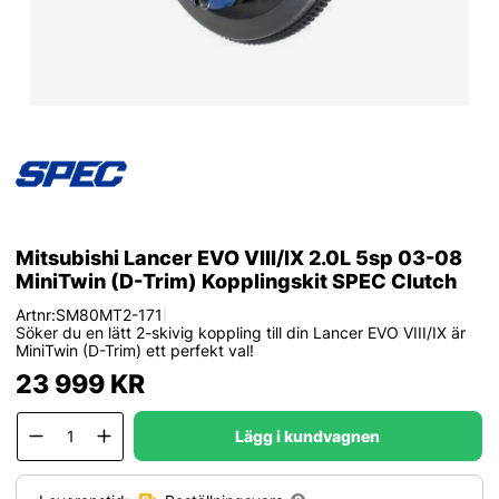
Mitsubishi Lancer EVO VIII/IX 2.0L 5sp 03-08
MiniTwin (D-Trim) Kopplingskit SPEC Clutch
Artnr:
SM80MT2-171
|
Söker du en lätt 2-skivig koppling till din Lancer EVO VIII/IX är
MiniTwin (D-Trim) ett perfekt val!
23 999
KR
Lägg i kundvagnen