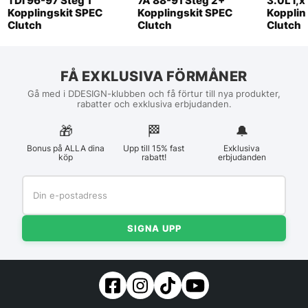
TDI 96-97 Steg 1
7A 88-91 Steg 2+
3.0L i,x
Kopplingskit SPEC
Kopplingskit SPEC
Kopplin
Clutch
Clutch
Clutch
FÅ EXKLUSIVA FÖRMÅNER
Gå med i DDESIGN-klubben och få förtur till nya produkter,
rabatter och exklusiva erbjudanden.
🎁
🏁︎
🔔
Bonus på ALLA dina
Upp till 15% fast
Exklusiva
köp
rabatt!
erbjudanden
SIGNA UPP