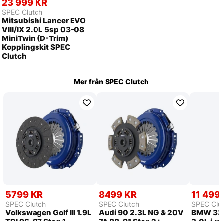
23 999 KR
SPEC Clutch
Mitsubishi Lancer EVO
VIII/IX 2.0L 5sp 03-08
MiniTwin (D-Trim)
Kopplingskit SPEC
Clutch
Mer från
SPEC Clutch
5799 KR
8499 KR
11 499
SPEC Clutch
SPEC Clutch
SPEC Clu
Volkswagen Golf III 1.9L
Audi 90 2.3L NG & 20V
BMW 33