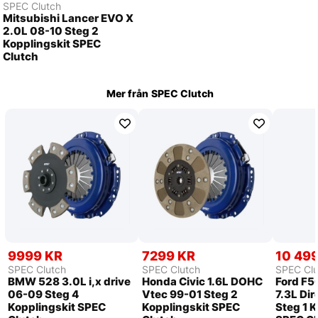
SPEC Clutch
Mitsubishi Lancer EVO X
2.0L 08-10 Steg 2
Kopplingskit SPEC
Clutch
Mer från
SPEC Clutch
9999 KR
7299 KR
10 49
SPEC Clutch
SPEC Clutch
SPEC Clu
BMW 528 3.0L i,x drive
Honda Civic 1.6L DOHC
Ford F5
06-09 Steg 4
Vtec 99-01 Steg 2
7.3L Dir
Kopplingskit SPEC
Kopplingskit SPEC
Steg 1 