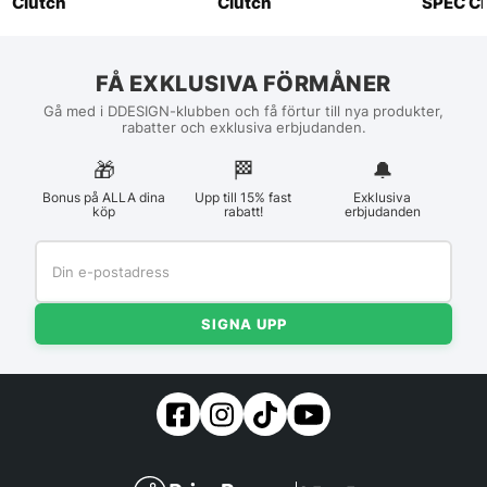
Clutch
Clutch
SPEC Cl
FÅ EXKLUSIVA FÖRMÅNER
Gå med i DDESIGN-klubben och få förtur till nya produkter,
rabatter och exklusiva erbjudanden.
🎁
🏁︎
🔔
Bonus på ALLA dina
Upp till 15% fast
Exklusiva
köp
rabatt!
erbjudanden
SIGNA UPP