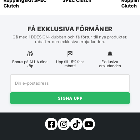
Kopplingskit SPEC
SPEC Clutch
Kopplin
Clutch
Clutch
FÅ EXKLUSIVA FÖRMÅNER
Gå med i DDESIGN-klubben och få förtur till nya produkter,
rabatter och exklusiva erbjudanden.
🎁
🏁︎
🔔
Bonus på ALLA dina
Upp till 15% fast
Exklusiva
köp
rabatt!
erbjudanden
SIGNA UPP