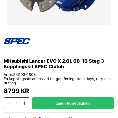
Mitsubishi Lancer EVO X 2.0L 08-10 Steg 3
Kopplingskit SPEC Clutch
Artnr:
SM103-1808
|
En kopplingsats anpassad för gatkörning, trackdays, rally och
drifting
8799
KR
Lägg i kundvagnen