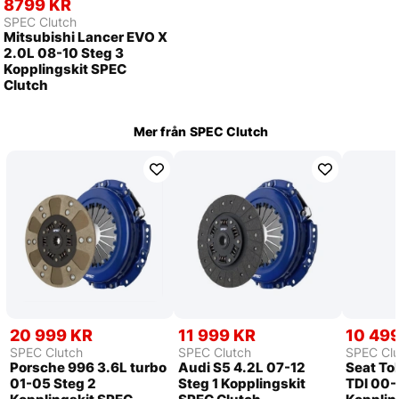
8799 KR
SPEC Clutch
Mitsubishi Lancer EVO X
2.0L 08-10 Steg 3
Kopplingskit SPEC
Clutch
Mer från
SPEC Clutch
20 999 KR
11 999 KR
10 49
SPEC Clutch
SPEC Clutch
SPEC Clu
Porsche 996 3.6L turbo
Audi S5 4.2L 07-12
Seat Tol
01-05 Steg 2
Steg 1 Kopplingskit
TDI 00-