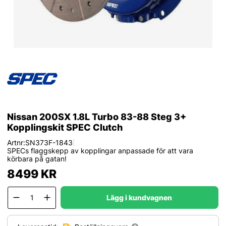
Nissan 200SX 1.8L Turbo 83-88 Steg 3+
Kopplingskit SPEC Clutch
Artnr:
SN373F-1843
|
SPECs flaggskepp av kopplingar anpassade för att vara
körbara på gatan!
8499
KR
Lägg i kundvagnen