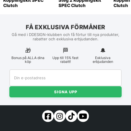
Kopplingskit SPEC
Steg 2 Kopplingskit
Kopplin
Clutch
SPEC Clutch
Clutch
FÅ EXKLUSIVA FÖRMÅNER
Gå med i DDESIGN-klubben och få förtur till nya produkter,
rabatter och exklusiva erbjudanden.
🎁
🏁︎
🔔
Bonus på ALLA dina
Upp till 15% fast
Exklusiva
köp
rabatt!
erbjudanden
SIGNA UPP