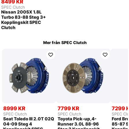
8499 KR
SPEC Clutch
Nissan 200SX 1.8L
Turbo 83-88 Steg 3+
Kopplingskit SPEC
Clutch
Mer från
SPEC Clutch
8999 KR
7799 KR
7299 
SPEC Clutch
SPEC Clutch
SPEC Clu
Seat Toledo III 2.0T 02Q
Toyota Pick-up,4-
Ford Br
04-09 Steg 4
Runner 3.0L 88-96
85-87 S