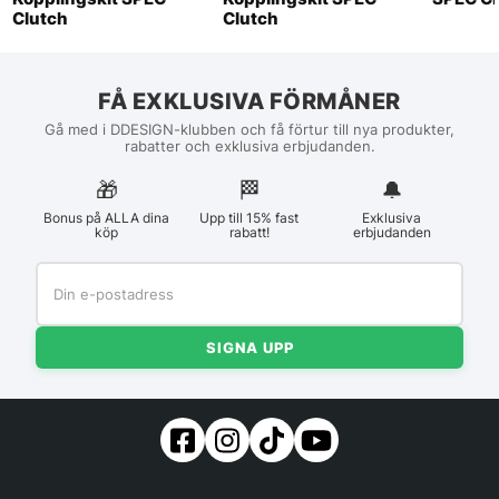
Clutch
Clutch
FÅ EXKLUSIVA FÖRMÅNER
Gå med i DDESIGN-klubben och få förtur till nya produkter,
rabatter och exklusiva erbjudanden.
🎁
🏁︎
🔔
Bonus på ALLA dina
Upp till 15% fast
Exklusiva
köp
rabatt!
erbjudanden
SIGNA UPP