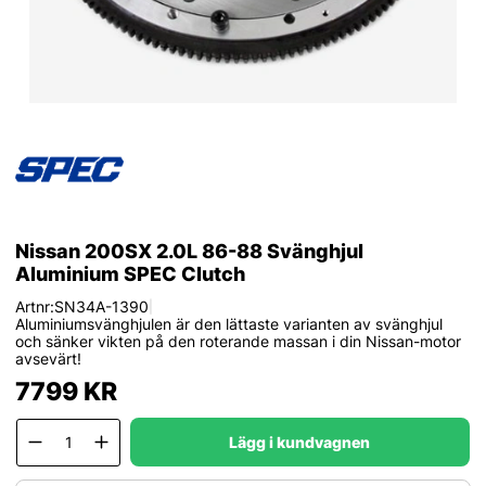
Nissan 200SX 2.0L 86-88 Svänghjul
Aluminium SPEC Clutch
Artnr:
SN34A-1390
|
Aluminiumsvänghjulen är den lättaste varianten av svänghjul
och sänker vikten på den roterande massan i din Nissan-motor
avsevärt!
7799
KR
Lägg i kundvagnen