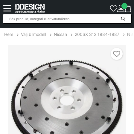
Hem
Välj bilmodell
Nissan
200SX S12 1984-1987
Nis
Nissan 200SX 2.0L 86-88 Svänghjul Aluminium SPEC Clutch