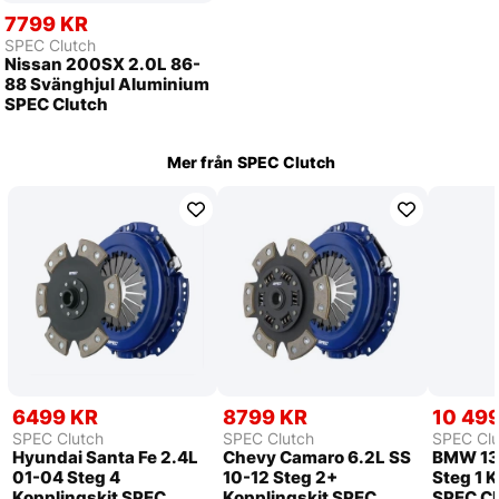
7799 KR
SPEC Clutch
Nissan 200SX 2.0L 86-
88 Svänghjul Aluminium
SPEC Clutch
Mer från
SPEC Clutch
6499 KR
8799 KR
10 49
SPEC Clutch
SPEC Clutch
SPEC Clu
Hyundai Santa Fe 2.4L
Chevy Camaro 6.2L SS
BMW 135
01-04 Steg 4
10-12 Steg 2+
Steg 1 
Kopplingskit SPEC
Kopplingskit SPEC
SPEC Cl