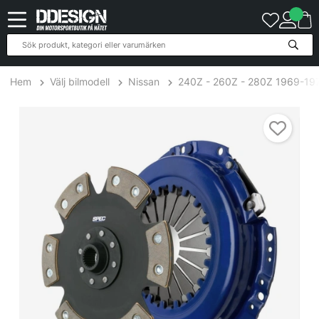
Hem
Välj bilmodell
Nissan
240Z - 260Z - 280Z 1969-19
Nissan 280Z,ZX 2.8L 2+2 74-78 Steg 4 Kopplingskit SPEC Clutch