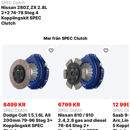
SPEC Clutch
Nissan 280Z,ZX 2.8L
2+2 74-78 Steg 4
Kopplingskit SPEC
Clutch
Mer från
SPEC Clutch
8499 KR
6799 KR
12 999
SPEC Clutch
SPEC Clutch
SPEC Clu
Dodge Colt 1.5,1.6L All
Nissan 810 / 910
Saab 9-
200mm 79-96 Steg 3+
2.4,2.8 gas and diesel
Arc,Lin
Kopplingskit SPEC
76-84 Steg 2+
5 Koppl