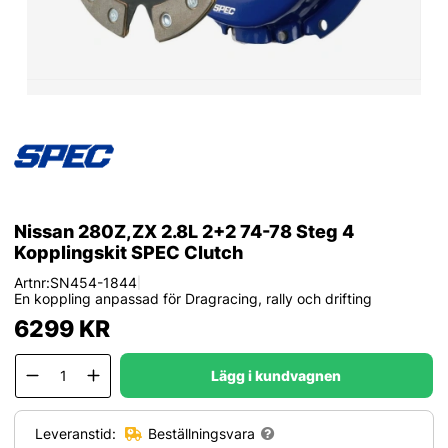
Nissan 280Z,ZX 2.8L 2+2 74-78 Steg 4
Kopplingskit SPEC Clutch
Artnr:
SN454-1844
|
En koppling anpassad för Dragracing, rally och drifting
6299
KR
Lägg i kundvagnen
Leveranstid:
Beställningsvara