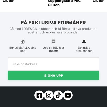
Clutch
Kopplingskit SPEC
Clutch
Clutch
FÅ EXKLUSIVA FÖRMÅNER
Gå med i DDESIGN-klubben och få förtur till nya produkter,
rabatter och exklusiva erbjudanden.
🎁
🏁︎
🔔
Bonus på ALLA dina
Upp till 15% fast
Exklusiva
köp
rabatt!
erbjudanden
SIGNA UPP