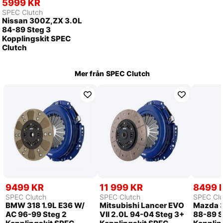
5999 KR
SPEC Clutch
Nissan 300Z,ZX 3.0L
84-89 Steg 3
Kopplingskit SPEC
Clutch
Mer från
SPEC Clutch
9499 KR
11 999 KR
8499 
SPEC Clutch
SPEC Clutch
SPEC Clu
BMW 318 1.9L E36 W/
Mitsubishi Lancer EVO
Mazda 3
AC 96-99 Steg 2
VII 2.0L 94-04 Steg 3+
88-89 S