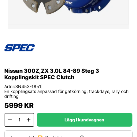
Nissan 300Z,ZX 3.0L 84-89 Steg 3
Kopplingskit SPEC Clutch
Artnr:
SN453-1851
|
En kopplingsats anpassad för gatkörning, trackdays, rally och
drifting
5999
KR
Lägg i kundvagnen