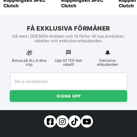
Kopplingskit SPEC
Kopplingskit SPEC
Kopplin
Clutch
Clutch
Clutch
FÅ EXKLUSIVA FÖRMÅNER
Gå med i DDESIGN-klubben och få förtur till nya produkter,
rabatter och exklusiva erbjudanden.
🎁
🏁︎
🔔
Bonus på ALLA dina
Upp till 15% fast
Exklusiva
köp
rabatt!
erbjudanden
SIGNA UPP