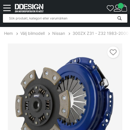
Hem
Välj bilmodell
Nissan
300ZX Z31 - Z32 1983-2000
Nissan 300Z,ZX 3.0L 84-89 Steg 3 Kopplingskit SPEC Clutch