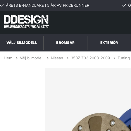
ÅRETS E-HANDLARE I 5 ÅR AV PRICERUNNER
Ö
VÄLJ BILMODELL
BROMSAR
EXTERIÖR
Hem
Välj bilmodell
Nissan
350Z Z33 2003-2009
Tuning
Nissan 350Z 3.5L 07-08 Steg 2 Kopplingskit SPEC Clutch