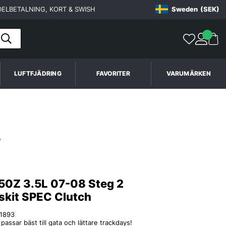
ELBETALNING, KORT & SWISH
Sweden
(SEK)
LUFTFJÄDRING
FAVORITER
VARUMÄRKEN
50Z 3.5L 07-08 Steg 2
skit SPEC Clutch
1893
|
assar bäst till gata och lättare trackdays!