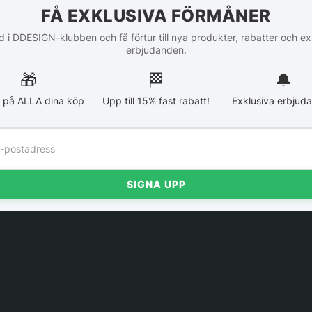
FÅ EXKLUSIVA FÖRMÅNER
 i DDESIGN-klubben och få förtur till nya produkter, rabatter och ex
erbjudanden.
🎁
🏁︎
🔔
 på ALLA dina köp
Upp till 15% fast rabatt!
Exklusiva erbjud
SIGNA UPP