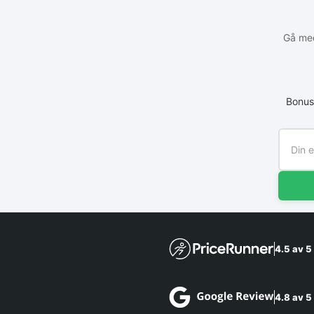
Gå med
Bonus
4.5 av 5
4.8 av 5