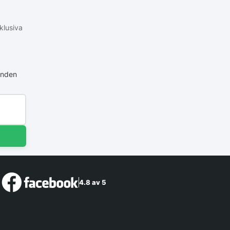
klusiva
anden
4.8 av 5