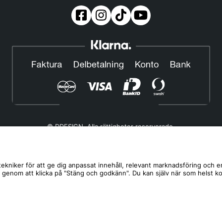
© DDESIGN. Alla rättigheter reserverade.
Om oss
|
Privacy policy
|
Cookiepolicy
|
Köp- och leveransvillkor
Telefonnummer:
019-507 40 01
ekniker för att ge dig anpassat innehåll, relevant marknadsföring och e
s genom att klicka på "Stäng och godkänn". Du kan själv när som helst k
Helgfria vardagar 10:00-12:00
DDESIGN Scandinavia AB Organisationsnummer:
556739-5164
Mosåsvägen 142, 702 36 Örebro