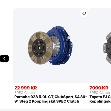
22 999 KR
7999 KR
SPEC Clutch
SPEC Clutch
Porsche 928 5.0L GT,ClubSport,S4 89-
Toyota FJ C
91 Steg 2 Kopplingskit SPEC Clutch
Kopplingsk