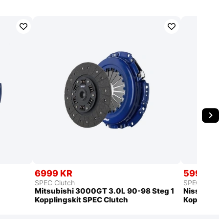
6999 KR
5999 K
SPEC Clutch
SPEC Clut
Mitsubishi 3000GT 3.0L 90-98 Steg 1
Nissan Se
Kopplingskit SPEC Clutch
Kopplings