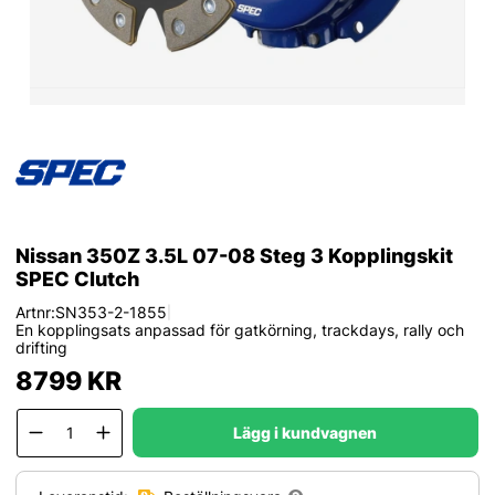
Nissan 350Z 3.5L 07-08 Steg 3 Kopplingskit
SPEC Clutch
Artnr:
SN353-2-1855
|
En kopplingsats anpassad för gatkörning, trackdays, rally och
drifting
8799
KR
Lägg i kundvagnen