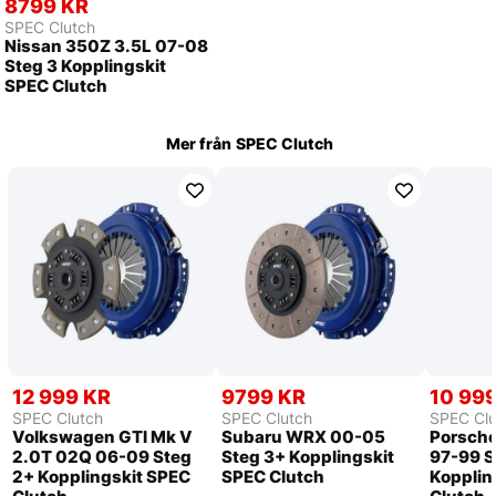
8799 KR
SPEC Clutch
Nissan 350Z 3.5L 07-08
Steg 3 Kopplingskit
SPEC Clutch
Mer från
SPEC Clutch
12 999 KR
9799 KR
10 99
SPEC Clutch
SPEC Clutch
SPEC Clu
Volkswagen GTI Mk V
Subaru WRX 00-05
Porsche
2.0T 02Q 06-09 Steg
Steg 3+ Kopplingskit
97-99 S
2+ Kopplingskit SPEC
SPEC Clutch
Kopplin