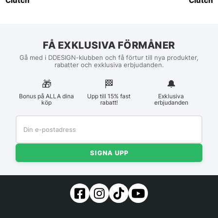
Clutch
Clutch
FÅ EXKLUSIVA FÖRMÅNER
Gå med i DDESIGN-klubben och få förtur till nya produkter,
rabatter och exklusiva erbjudanden.
🎁
🏁︎
🔔
Bonus på ALLA dina
Upp till 15% fast
Exklusiva
köp
rabatt!
erbjudanden
SIGNA UPP