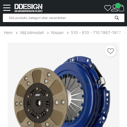
Hem
Välj bilmodell
Nissan
510 - 610 - 710 1967-1977
Nissan 610 1.8L 72-73 Steg 2 Kopplingskit SPEC Clutch