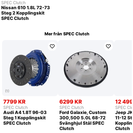
SPEC Clutch
Nissan 610 1.8L 72-73
Steg 2 Kopplingskit
SPEC Clutch
Mer från
SPEC Clutch
(1)
7799 KR
6299 KR
12 499
SPEC Clutch
SPEC Clutch
SPEC Clu
Audi A4 1.8T 96-03
Ford Galaxie, Custom
Jeep JK
Steg 1 Kopplingskit
300,500 5.0L 68-72
11-12 S
SPEC Clutch
Svänghjul Stål SPEC
Kopplin
Clutch
Clutch