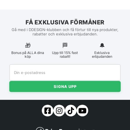
FÅ EXKLUSIVA FÖRMÅNER
Gå med i DDESIGN-klubben och få förtur till nya produkter,
rabatter och exklusiva erbjudanden.
🎁
🏁︎
🔔
Bonus på ALLA dina
Upp till 15% fast
Exklusiva
köp
rabatt!
erbjudanden
SIGNA UPP