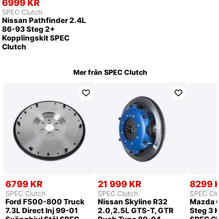
6999 KR
SPEC Clutch
Nissan Pathfinder 2.4L
86-93 Steg 2+
Kopplingskit SPEC
Clutch
Mer från
SPEC Clutch
6799 KR
21 999 KR
8299 
SPEC Clutch
SPEC Clutch
SPEC Clu
Ford F500-800 Truck
Nissan Skyline R32
Mazda 6
7.3L Direct Inj 99-01
2.0,2.5L GTS-T, GTR
Steg 3 