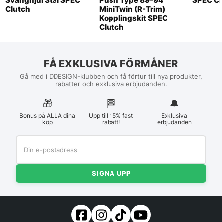
Svänghjul Stål SPEC
Push Type 89-94
SPEC Cl
Clutch
MiniTwin (R-Trim)
Kopplingskit SPEC
Clutch
FÅ EXKLUSIVA FÖRMÅNER
Gå med i DDESIGN-klubben och få förtur till nya produkter,
rabatter och exklusiva erbjudanden.
🎁
🏁︎
🔔
Bonus på ALLA dina
Upp till 15% fast
Exklusiva
köp
rabatt!
erbjudanden
SIGNA UPP