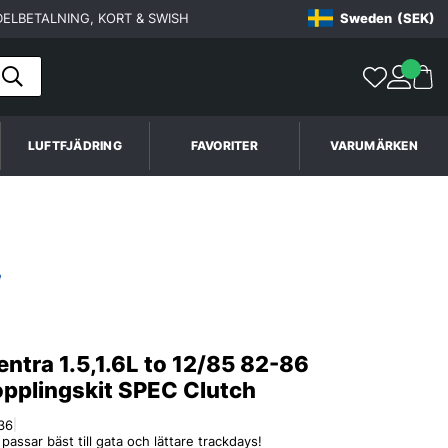
ELBETALNING, KORT & SWISH
Sweden
(SEK)
LUFTFJÄDRING
FAVORITER
VARUMÄRKEN
entra 1.5,1.6L to 12/85 82-86
opplingskit SPEC Clutch
36
|
assar bäst till gata och lättare trackdays!