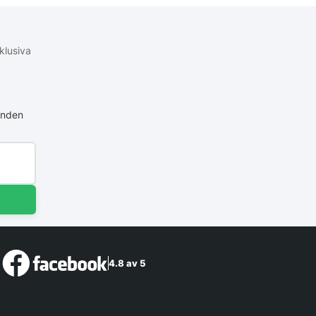
klusiva
anden
4.8 av 5