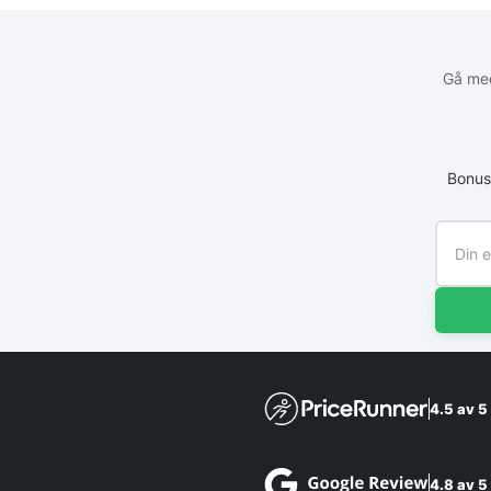
Gå med
Bonus
4.5 av 5
4.8 av 5