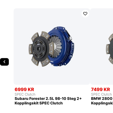
6999 KR
7499 KR
SPEC Clutch
SPEC Clutch
Subaru Forester 2.5L 98-10 Steg 2+
BMW 2800 2
Kopplingskit SPEC Clutch
Kopplingsk