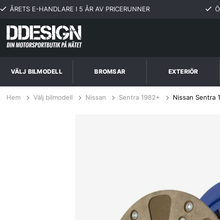
ÅRETS E-HANDLARE I 5 ÅR AV PRICERUNNER
Ö
VÄLJ BILMODELL
BROMSAR
EXTERIÖR
Hem
Välj bilmodell
Nissan
Sentra 1982+
Nissan Sentra 1
Nissan Sentra 1.5,1.6L to 12/85 82-86 Steg 2 Kopplingskit SPEC Clutc