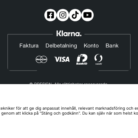
© DDESIGN. Alla rättigheter reserverade.
Om oss
|
Privacy policy
|
Cookiepolicy
|
Köp- och leveransvillkor
Telefonnummer:
019-507 40 01
ekniker för att ge dig anpassat innehåll, relevant marknadsföring och e
s genom att klicka på "Stäng och godkänn". Du kan själv när som helst k
Helgfria vardagar 10:00-12:00
DDESIGN Scandinavia AB Organisationsnummer:
556739-5164
Mosåsvägen 142, 702 36 Örebro