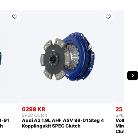
6299 KR
25 999 
SPEC Clutch
SPEC Clut
0-91
Audi A3 1.9L AHF,ASV 98-01 Steg 4
Volkswage
ch
Kopplingskit SPEC Clutch
MiniTwin 
Clutch