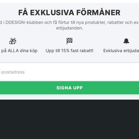
FÅ EXKLUSIVA FÖRMÅNER
 i DDESIGN-klubben och få förtur till nya produkter, rabatter och ex
erbjudanden.
🎁
🏁︎
🔔
 på ALLA dina köp
Upp till 15% fast rabatt!
Exklusiva erbjud
SIGNA UPP