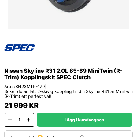
Nissan Skyline R31 2.0L 85-89 MiniTwin (R-
Trim) Kopplingskit SPEC Clutch
Artnr:
SN23MTR-179
|
Söker du en lätt 2-skivig koppling till din Skyline R31 är MiniTwin
(R-Trim) ett perfekt val!
21 999
KR
Lägg i kundvagnen