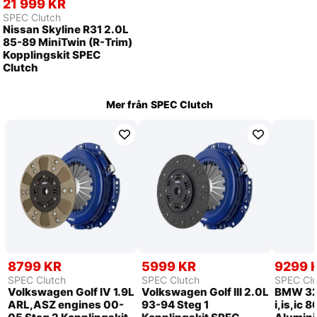
21 999 KR
SPEC Clutch
Nissan Skyline R31 2.0L
85-89 MiniTwin (R-Trim)
Kopplingskit SPEC
Clutch
Mer från
SPEC Clutch
8799 KR
5999 KR
9299 
SPEC Clutch
SPEC Clutch
SPEC Clu
Volkswagen Golf IV 1.9L
Volkswagen Golf III 2.0L
BMW 32
ARL,ASZ engines 00-
93-94 Steg 1
i,is,ic 