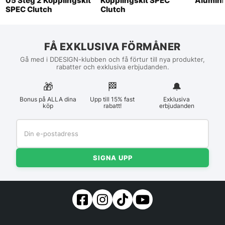
05 Steg 2 Kopplingskit
Kopplingskit SPEC
Alumini
SPEC Clutch
Clutch
FÅ EXKLUSIVA FÖRMÅNER
Gå med i DDESIGN-klubben och få förtur till nya produkter,
rabatter och exklusiva erbjudanden.
🎁
🏁︎
🔔
Bonus på ALLA dina
Upp till 15% fast
Exklusiva
köp
rabatt!
erbjudanden
SIGNA UPP