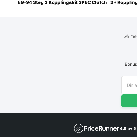
89-94 Steg 3 Kopplingskit SPEC Clutch
2+ Kopplin
Gå med
Bonus
4.5 av 5