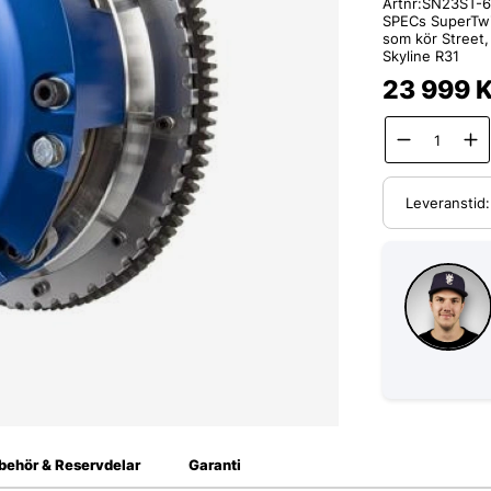
Artnr:
SN23ST-
SPECs SuperTwin 
som kör Street,
Skyline R31
23 999
K
Leveranstid
lbehör & Reservdelar
Garanti