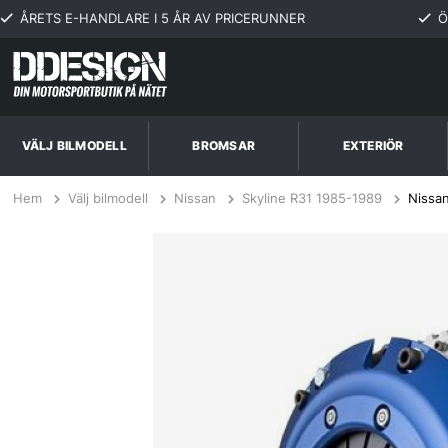
ÅRETS E-HANDLARE I 5 ÅR AV PRICERUNNER
Ö
VÄLJ BILMODELL
BROMSAR
EXTERIÖR
Hem
Välj bilmodell
Nissan
Skyline R31 1985-1989
Nissan
Nissan Skyline R31 2.0L 85-89 SuperTwin (ST-Trim) Kopplingskit SPEC