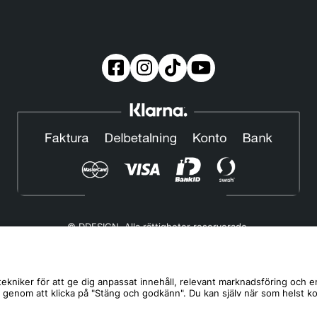
© DDESIGN. Alla rättigheter reserverade.
Om oss
|
Privacy policy
|
Cookiepolicy
|
Köp- och leveransvillkor
Telefonnummer:
019-507 40 01
ekniker för att ge dig anpassat innehåll, relevant marknadsföring och e
s genom att klicka på "Stäng och godkänn". Du kan själv när som helst k
Helgfria vardagar 10:00-12:00
DDESIGN Scandinavia AB Organisationsnummer:
556739-5164