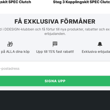
gskit SPEC Clutch
Steg 3 Kopplingskit SPEC Clut
FÅ EXKLUSIVA FÖRMÅNER
 i DDESIGN-klubben och få förtur till nya produkter, rabatter och ex
erbjudanden.
🎁
🏁︎
🔔
 på ALLA dina köp
Upp till 15% fast rabatt!
Exklusiva erbjud
SIGNA UPP