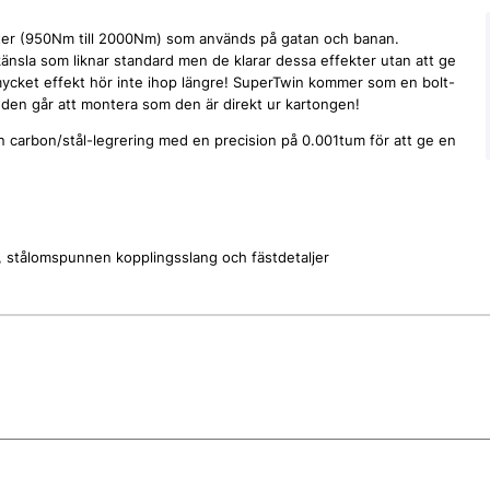
ekter (950Nm till 2000Nm) som används på gatan och banan.
känsla som liknar standard men de klarar dessa effekter utan att ge
 mycket effekt hör inte ihop längre! SuperTwin kommer som en bolt-
 den går att montera som den är direkt ur kartongen!
 en carbon/stål-legrering med en precision på 0.001tum för att ge en
er, stålomspunnen kopplingsslang och fästdetaljer