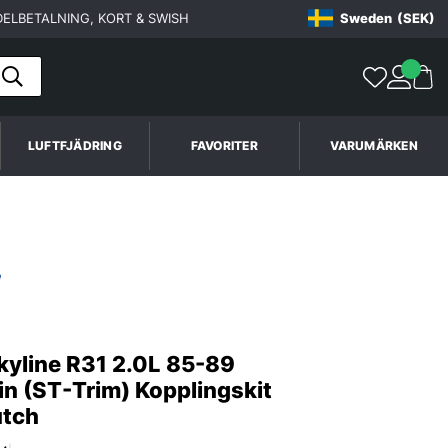
ELBETALNING, KORT & SWISH
Sweden
(SEK)
LUFTFJÄDRING
FAVORITER
VARUMÄRKEN
kyline R31 2.0L 85-89
n (ST-Trim) Kopplingskit
utch