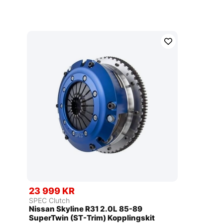
23 999 KR
SPEC Clutch
Nissan Skyline R31 2.0L 85-89
SuperTwin (ST-Trim) Kopplingskit