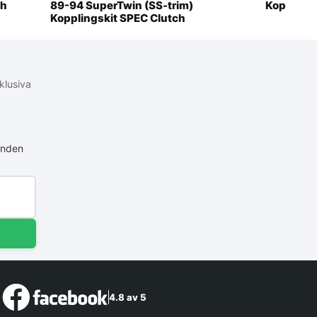
ch
89-94 SuperTwin (SS-trim)
Kopplings
Kopplingskit SPEC Clutch
klusiva
anden
4.8 av 5