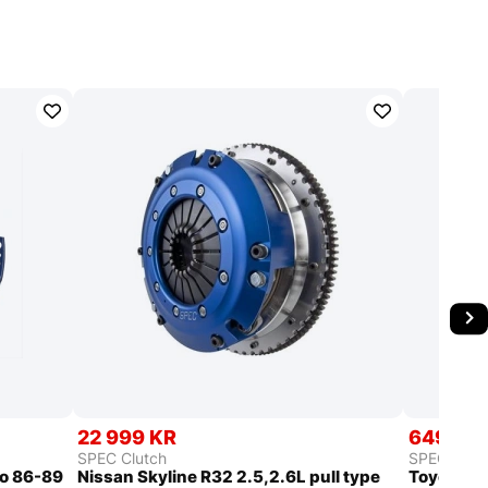
22 999 KR
6499 K
SPEC Clutch
SPEC Clut
o 86-89
Nissan Skyline R32 2.5,2.6L pull type
Toyota Co