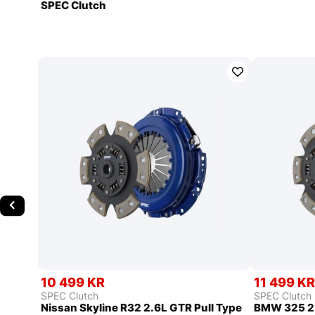
SPEC Clutch
10 499 KR
11 499 K
SPEC Clutch
SPEC Clutch
Nissan Skyline R32 2.6L GTR Pull Type
BMW 325 2.