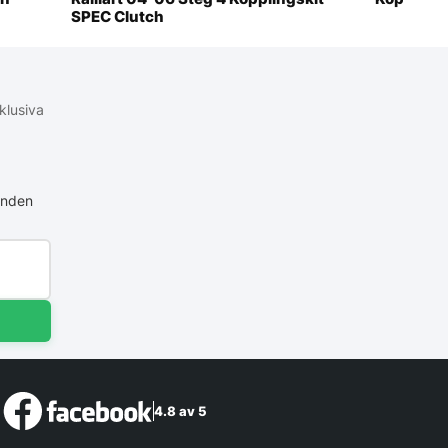
SPEC Clutch
klusiva
anden
4.8 av 5