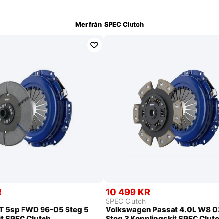
Mer från
SPEC Clutch
R
10 499 KR
SPEC Clutch
8T 5sp FWD 96-05 Steg 5
Volkswagen Passat 4.0L W8 
it SPEC Clutch
Steg 3 Kopplingskit SPEC Clut