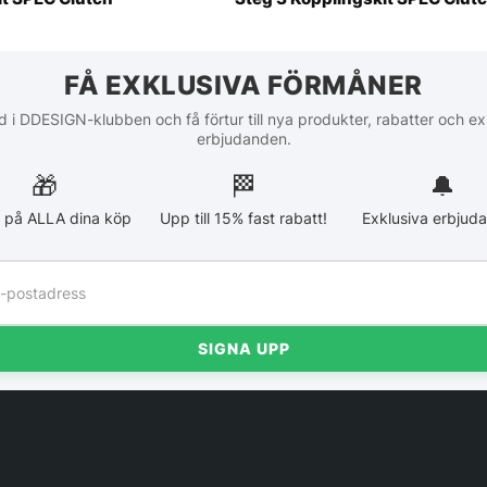
FÅ EXKLUSIVA FÖRMÅNER
 i DDESIGN-klubben och få förtur till nya produkter, rabatter och ex
erbjudanden.
🎁
🏁︎
🔔
 på ALLA dina köp
Upp till 15% fast rabatt!
Exklusiva erbjud
SIGNA UPP