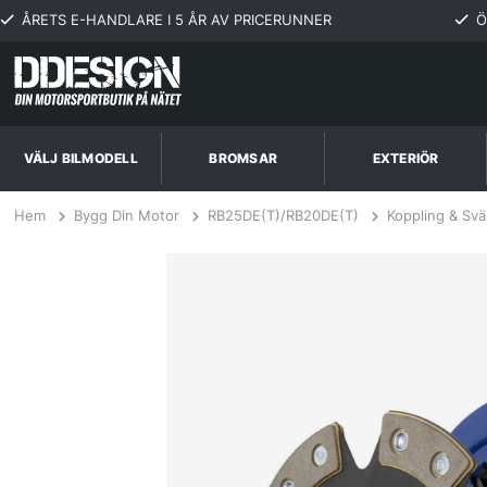
ÅRETS E-HANDLARE I 5 ÅR AV PRICERUNNER
Ö
VÄLJ BILMODELL
BROMSAR
EXTERIÖR
Hem
Bygg Din Motor
RB25DE(T)/RB20DE(T)
Koppling & Sv
Nissan Skyline R32 2.0,2.5,2.6L GTS-T,GTR Push Type 89-94 Steg 3 K