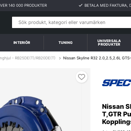
VER 140 000 PRODUKTER
BETALA MED FAKTURA, D
UNIVERSALA
INTERIÖR
TUNING
PRODUKTER
änghjul - RB25DE(T)/RB20DE(T)
Nissan Skyline R32 2.0,2.5,2.6L GTS
opplingskit SPEC Clutch
Nissan S
T,GTR Pu
Koppling