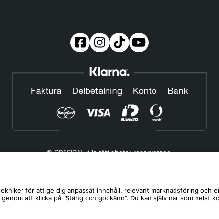
© DDESIGN. Alla rättigheter reserverade.
Om oss
|
Privacy policy
|
Cookiepolicy
|
Köp- och leveransvillkor
Telefonnummer:
019-507 40 01
ekniker för att ge dig anpassat innehåll, relevant marknadsföring och e
s genom att klicka på "Stäng och godkänn". Du kan själv när som helst k
Helgfria vardagar 10:00-12:00
DDESIGN Scandinavia AB Organisationsnummer:
556739-5164