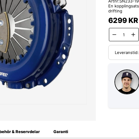
Artnr:
SN233-19
En kopplingsats
drifting
6299
KR
Leveranstid
lbehör & Reservdelar
Garanti