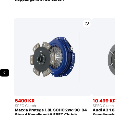
5499 KR
10 499 K
SPEC Clutch
SPEC Clutch
Mazda Protege 1.8L SOHC 2wd 90-94
Audi A3 1.
Steg 4 Kopplingskit SPEC Clutch
Kopplingsk