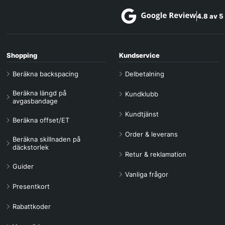
4.8 av 5
Shopping
Kundservice
Beräkna backspacing
Delbetalning
Beräkna längd på
Kundklubb
avgasbandage
Kundtjänst
Beräkna offset/ET
Order & leverans
Beräkna skillnaden på
däckstorlek
Retur & reklamation
Guider
Vanliga frågor
Presentkort
Rabattkoder