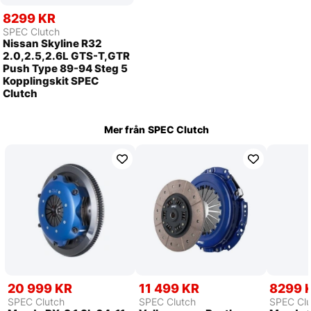
8299 KR
SPEC Clutch
Nissan Skyline R32
2.0,2.5,2.6L GTS-T,GTR
Push Type 89-94 Steg 5
Kopplingskit SPEC
Clutch
Mer från
SPEC Clutch
20 999 KR
11 499 KR
8299 
SPEC Clutch
SPEC Clutch
SPEC Clu