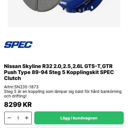
Nissan Skyline R32 2.0,2.5,2.6L GTS-T,GTR
Push Type 89-94 Steg 5 Kopplingskit SPEC
Clutch
Artnr:
SN235-1873
|
Steg 5 är en koppling som lämpar sig bäst för hård bankörning
och drifting!
8299
KR
Lägg i kundvagnen