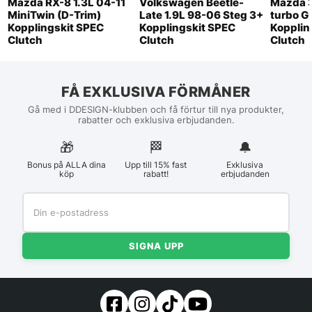
Mazda RX-8 1.3L 04-11
Volkswagen Beetle-
Mazda 3
MiniTwin (D-Trim)
Late 1.9L 98-06 Steg 3+
turbo G
Kopplingskit SPEC
Kopplingskit SPEC
Kopplin
Clutch
Clutch
Clutch
FÅ EXKLUSIVA FÖRMÅNER
Gå med i DDESIGN-klubben och få förtur till nya produkter,
rabatter och exklusiva erbjudanden.
🎁
🏁︎
🔔
Bonus på ALLA dina
Upp till 15% fast
Exklusiva
köp
rabatt!
erbjudanden
SIGNA UPP