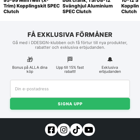
95-99 MiniTwin (X-
bolt crank, TSI 08-12
10-12 S
Trim) Kopplingskit SPEC
Svänghjul Aluminium
Kopplin
Clutch
SPEC Clutch
Clutch
FÅ EXKLUSIVA FÖRMÅNER
Gå med i DDESIGN-klubben och få förtur till nya produkter,
rabatter och exklusiva erbjudanden.
🎁
🏁︎
🔔
Bonus på ALLA dina
Upp till 15% fast
Exklusiva
köp
rabatt!
erbjudanden
SIGNA UPP