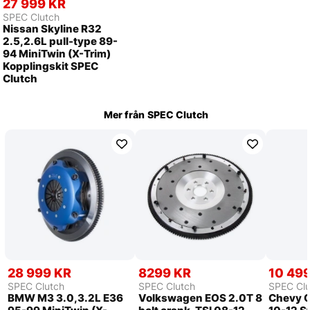
27 999 KR
SPEC Clutch
Nissan Skyline R32
2.5,2.6L pull-type 89-
94 MiniTwin (X-Trim)
Kopplingskit SPEC
Clutch
Mer från
SPEC Clutch
28 999 KR
8299 KR
10 49
SPEC Clutch
SPEC Clutch
SPEC Clu
BMW M3 3.0,3.2L E36
Volkswagen EOS 2.0T 8
Chevy C