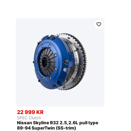
22 999 KR
SPEC Clutch
Nissan Skyline R32 2.5,2.6L pull type
89-94 SuperTwin (SS-trim)