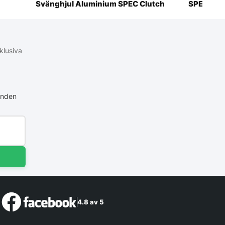
Svänghjul Aluminium SPEC Clutch
SPEC Clu
klusiva
anden
4.8 av 5