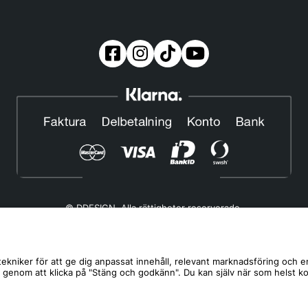
© DDESIGN. Alla rättigheter reserverade.
Om oss
|
Privacy policy
|
Cookiepolicy
|
Köp- och leveransvillkor
Telefonnummer:
019-507 40 01
ekniker för att ge dig anpassat innehåll, relevant marknadsföring och e
s genom att klicka på "Stäng och godkänn". Du kan själv när som helst k
Helgfria vardagar 10:00-12:00
DDESIGN Scandinavia AB Organisationsnummer:
556739-5164