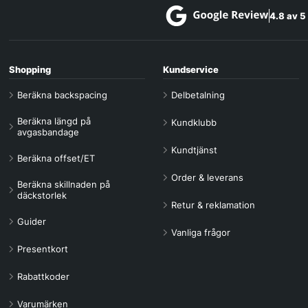
4.8 av 5
Shopping
Kundservice
Beräkna backspacing
Delbetalning
Beräkna längd på
Kundklubb
avgasbandage
Kundtjänst
Beräkna offset/ET
Order & leverans
Beräkna skillnaden på
däckstorlek
Retur & reklamation
Guider
Vanliga frågor
Presentkort
Rabattkoder
Varumärken