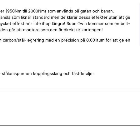
ekter (950Nm till 2000Nm) som används på gatan och banan.
känsla som liknar standard men de klarar dessa effekter utan att ge
 mycket effekt hör inte ihop längre! SuperTwin kommer som en bolt-
 den går att montera som den är direkt ur kartongen!
 en carbon/stål-legrering med en precision på 0.001tum för att ge en
er, stålomspunnen kopplingsslang och fästdetaljer