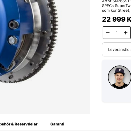
Artnr:
SN26SST
SPECs SuperTwin 
som kör Street,
22 999
K
Leveranstid
lbehör & Reservdelar
Garanti