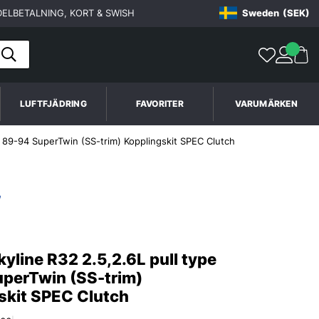
ELBETALNING, KORT & SWISH
Sweden
(SEK)
LUFTFJÄDRING
FAVORITER
VARUMÄRKEN
e 89-94 SuperTwin (SS-trim) Kopplingskit SPEC Clutch
yline R32 2.5,2.6L pull type
perTwin (SS-trim)
skit SPEC Clutch