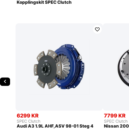
Kopplingskit SPEC Clutch
6299 KR
7799 KR
SPEC Clutch
SPEC Clutch
Audi A3 1.9L AHF,ASV 98-01 Steg 4
Nissan 200