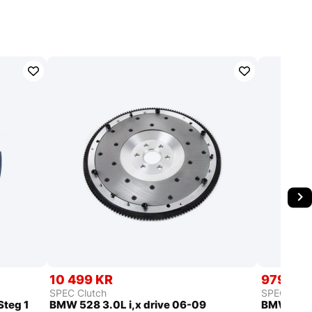
10 499 KR
9799 K
SPEC Clutch
SPEC Clut
Steg 1
BMW 528 3.0L i,x drive 06-09
BMW 528 