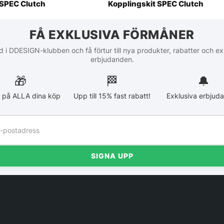
SPEC Clutch
Kopplingskit SPEC Clutch
FÅ EXKLUSIVA FÖRMÅNER
 i DDESIGN-klubben och få förtur till nya produkter, rabatter och ex
erbjudanden.
🎁
🏁︎
🔔
 på ALLA dina köp
Upp till 15% fast rabatt!
Exklusiva erbjud
SIGNA UPP