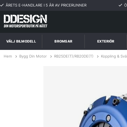
ÅRETS E-HANDLARE I 5 ÅR AV PRICERUNNER
Ö
VÄLJ BILMODELL
BROMSAR
EXTERIÖR
Hem
Bygg Din Motor
RB25DE(T)/RB20DE(T)
Koppling & Sv
Nissan Skyline R32 2.5,2.6L pull type 89-94 SuperTwin (SS-trim) Kopp