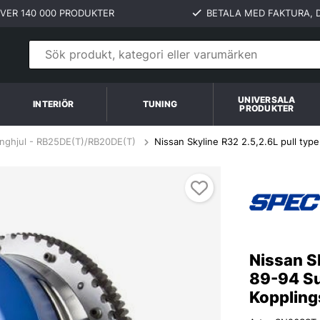
VER 140 000 PRODUKTER
BETALA MED FAKTURA, D
UNIVERSALA
INTERIÖR
TUNING
PRODUKTER
änghjul - RB25DE(T)/RB20DE(T)
Nissan Skyline R32 2.5,2.6L pull typ
lingskit SPEC Clutch
Nissan Sk
89-94 Su
Koppling