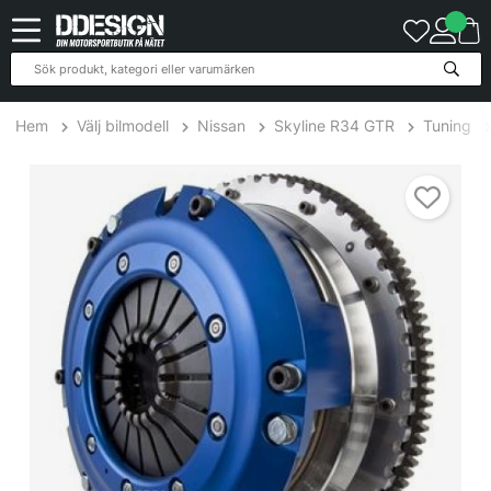
Hem
Välj bilmodell
Nissan
Skyline R34 GTR
Tuning
Nissan Skyline R34 2.6L GTR Pull Type 98-02 SuperTwin (P-Trim) 