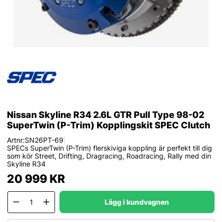
Nissan Skyline R34 2.6L GTR Pull Type 98-02
SuperTwin (P-Trim) Kopplingskit SPEC Clutch
Artnr:
SN26PT-69
|
SPECs SuperTwin (P-Trim) flerskiviga koppling är perfekt till dig
som kör Street, Drifting, Dragracing, Roadracing, Rally med din
Skyline R34
20 999
KR
Lägg i kundvagnen