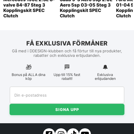
valve 84-87 Steg 3
Aero 5sp 03-05 Steg 3
01-04 S
Kopplingskit SPEC
Kopplingskit SPEC
Kopplin
Clutch
Clutch
Clutch
FÅ EXKLUSIVA FÖRMÅNER
Gå med i DDESIGN-klubben och få förtur till nya produkter,
rabatter och exklusiva erbjudanden.
🎁
🏁︎
🔔
Bonus på ALLA dina
Upp till 15% fast
Exklusiva
köp
rabatt!
erbjudanden
SIGNA UPP