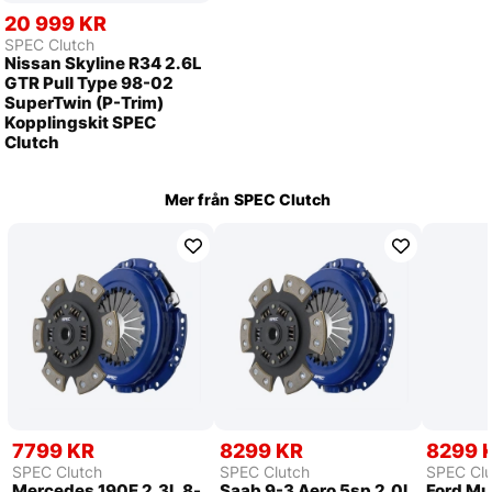
20 999 KR
SPEC Clutch
Nissan Skyline R34 2.6L
GTR Pull Type 98-02
SuperTwin (P-Trim)
Kopplingskit SPEC
Clutch
Mer från
SPEC Clutch
7799 KR
8299 KR
8299 
SPEC Clutch
SPEC Clutch
SPEC Clu
Mercedes 190E 2.3L 8-
Saab 9-3 Aero 5sp 2.0L
Ford Mu