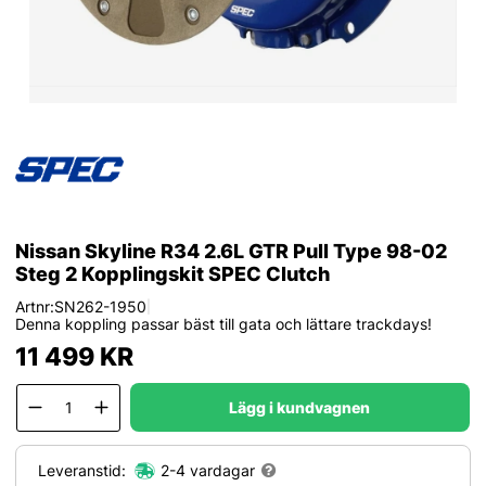
Nissan Skyline R34 2.6L GTR Pull Type 98-02
Steg 2 Kopplingskit SPEC Clutch
Artnr:
SN262-1950
|
Denna koppling passar bäst till gata och lättare trackdays!
11 499
KR
Lägg i kundvagnen
Leveranstid:
2-4 vardagar