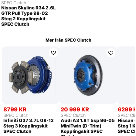
SPEC Clutch
Nissan Skyline R34 2.6L
GTR Pull Type 98-02
Steg 2 Kopplingskit
SPEC Clutch
Mer från
SPEC Clutch
8799 KR
20 999 KR
6299 
SPEC Clutch
SPEC Clutch
SPEC Clu
Infiniti G37 3.7L 08-12
Audi A3 1.8T 5sp 96-05
Nissan 
Steg 3 Kopplingskit
MiniTwin (D-Trim)
Steg 1 
SPEC Clutch
Kopplingskit SPEC
SPEC Cl