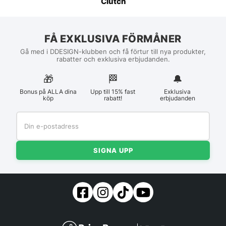
Clutch
FÅ EXKLUSIVA FÖRMÅNER
Gå med i DDESIGN-klubben och få förtur till nya produkter,
rabatter och exklusiva erbjudanden.
🎁
🏁︎
🔔
Bonus på ALLA dina
Upp till 15% fast
Exklusiva
köp
rabatt!
erbjudanden
SIGNA UPP