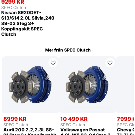
9299 KR
SPEC Clutch
Nissan SR20DET-
S13/S14 2.0L Silvia,240
89-03 Steg 3+
Kopplingskit SPEC
Clutch
Mer från
SPEC Clutch
8999 KR
10 499 KR
7999 
SPEC Clutch
SPEC Clutch
SPEC Clu
Audi 200 2.2,2.3L 88-
Volkswagen Passat
Chevy C