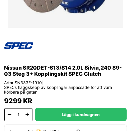
Nissan SR20DET-S13/S14 2.0L Silvia,240 89-
03 Steg 3+ Kopplingskit SPEC Clutch
Artnr:
SN333F-1910
|
SPECs flaggskepp av kopplingar anpassade för att vara
körbara på gatan!
9299
KR
Lägg i kundvagnen