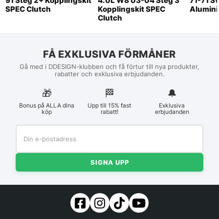
91 Steg 2+ Kopplingskit
4.0L W8 03-04 Steg 3
71-71 S
SPEC Clutch
Kopplingskit SPEC
Alumini
Clutch
FÅ EXKLUSIVA FÖRMÅNER
Gå med i DDESIGN-klubben och få förtur till nya produkter,
rabatter och exklusiva erbjudanden.
🎁
🏁︎
🔔
Bonus på ALLA dina
Upp till 15% fast
Exklusiva
köp
rabatt!
erbjudanden
SIGNA UPP