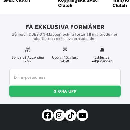
SPEC Clutch
Kopplingskit SPEC
Trim) K
Clutch
Clutch
FÅ EXKLUSIVA FÖRMÅNER
Gå med i DDESIGN-klubben och få förtur till nya produkter,
rabatter och exklusiva erbjudanden.
🎁
🏁︎
🔔
Bonus på ALLA dina
Upp till 15% fast
Exklusiva
köp
rabatt!
erbjudanden
SIGNA UPP