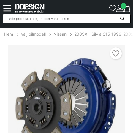
Hem
Välj bilmodell
Nissan
200SX - Silvia S15 1999-200
Nissan SR20DET-S15 2.0L turbo 99-02 Steg 2+ Kopplingskit SPEC