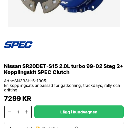
Nissan SR20DET-S15 2.0L turbo 99-02 Steg 2+
Kopplingskit SPEC Clutch
Artnr:
SN333H-5-1905
|
En kopplingsats anpassad för gatkörning, trackdays, rally och
drifting
7299
KR
Lägg i kundvagnen