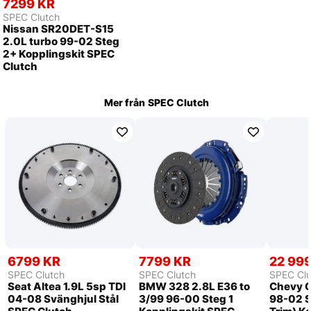
7299 KR
SPEC Clutch
Nissan SR20DET-S15
2.0L turbo 99-02 Steg
2+ Kopplingskit SPEC
Clutch
Mer från
SPEC Clutch
6799 KR
7799 KR
22 99
SPEC Clutch
SPEC Clutch
SPEC Clu
Seat Altea 1.9L 5sp TDI
BMW 328 2.8L E36 to
Chevy C
04-08 Svänghjul Stål
3/99 96-00 Steg 1
98-02 S