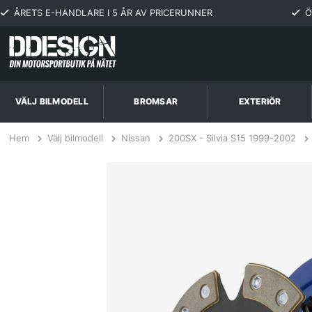
ÅRETS E-HANDLARE I 5 ÅR AV PRICERUNNER
Ö
VÄLJ BILMODELL
BROMSAR
EXTERIÖR
Hem
Välj bilmodell
Nissan
200SX - Silvia S15 1999-2002
Nissan SR20DET-S15 2.0L turbo 99-02 Steg 3 Kopplingskit SPEC Clut