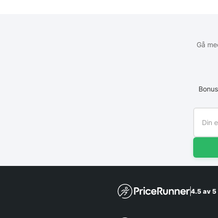
Gå med
Bonus
4.5 av 5