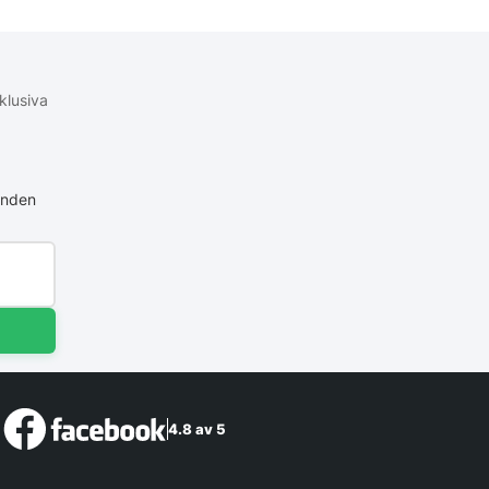
klusiva
anden
4.8 av 5