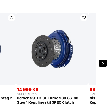
14 999 KR
6999 K
SPEC Clutch
SPEC Clut
 Steg 2
Porsche 911 3.3L Turbo 930 86-88
Nissan Pa
Steg 1 Kopplingskit SPEC Clutch
Kopplings