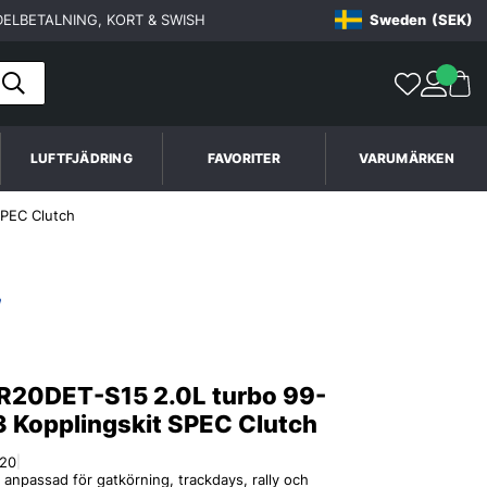
ELBETALNING, KORT & SWISH
Sweden
(SEK)
LUFTFJÄDRING
FAVORITER
VARUMÄRKEN
SPEC Clutch
R20DET-S15 2.0L turbo 99-
3 Kopplingskit SPEC Clutch
20
|
 anpassad för gatkörning, trackdays, rally och