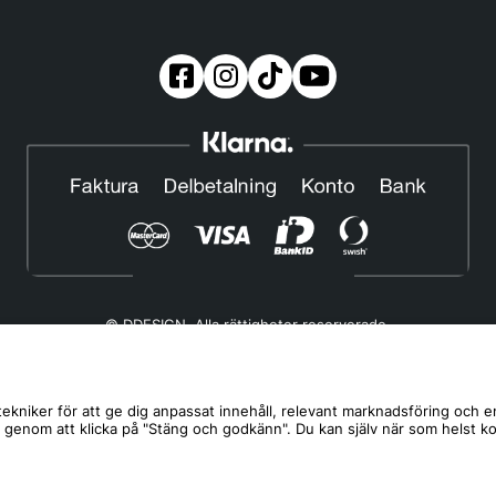
© DDESIGN. Alla rättigheter reserverade.
Om oss
|
Privacy policy
|
Cookiepolicy
|
Köp- och leveransvillkor
Telefonnummer:
019-507 40 01
ekniker för att ge dig anpassat innehåll, relevant marknadsföring och e
s genom att klicka på "Stäng och godkänn". Du kan själv när som helst k
Helgfria vardagar 10:00-12:00
DDESIGN Scandinavia AB Organisationsnummer:
556739-5164