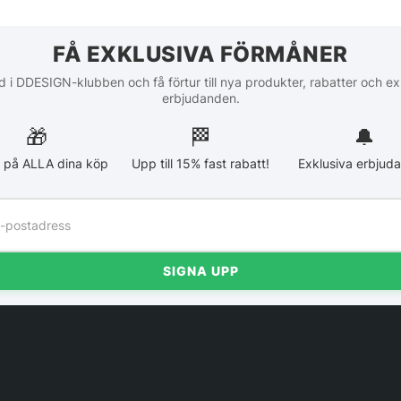
FÅ EXKLUSIVA FÖRMÅNER
 i DDESIGN-klubben och få förtur till nya produkter, rabatter och ex
erbjudanden.
🎁
🏁︎
🔔
 på ALLA dina köp
Upp till 15% fast rabatt!
Exklusiva erbjud
SIGNA UPP