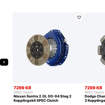
7299 KR
7299 KR
SPEC Clutch
SPEC Clutch
Nissan Sentra 2.0L 00-04 Steg 2
Dodge Char
Kopplingskit SPEC Clutch
3 Kopplings