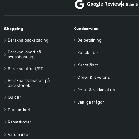
4.8 av 5
Shopping
Kundservice
Beräkna backspacing
Delbetalning
Beräkna längd på
Kundklubb
avgasbandage
Kundtjänst
Beräkna offset/ET
Order & leverans
Beräkna skillnaden på
däckstorlek
Retur & reklamation
Guider
Vanliga frågor
Presentkort
Rabattkoder
Varumärken