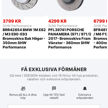
3799 KR
4299 KR
6799 
SHW Performance
SHW Performance
SHW Per
BRR42854 BMW 1M E82
PFL39741 PORSCHE
BFR481
/ M3 E90-E93
PANAMERA (971 / 971.1)
/ M6 F1
Bromsskiva Bak Höger -
2017- Bromsskiva Fram
Bromssk
350mm SHW
Vänster - 360mm SHW
- 400
Performance
Performance
Perfor
FÅ EXKLUSIVA FÖRMÅNER
Gå med i DDESIGN-klubben och få förtur till nya produkter,
rabatter och exklusiva erbjudanden.
🎁
🏁︎
🔔
Bonus på ALLA dina
Upp till 15% fast
Exklusiva
köp
rabatt!
erbjudanden