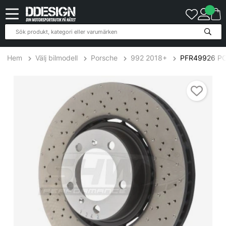
Hem
Välj bilmodell
Porsche
992 2018+
PFR49926 POR
PFR49926 PORSCHE 911 (992) S 2019-2024 / 718 Cayman Boxst