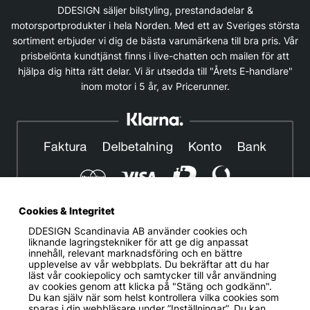
DDESIGN säljer bilstyling, prestandadelar &
motorsportprodukter i hela Norden. Med ett av Sveriges största
sortiment erbjuder vi dig de bästa varumärkena till bra pris. Vår
prisbelönta kundtjänst finns i live-chatten och mailen för att
hjälpa dig hitta rätt delar. Vi är utsedda till "Årets E-handlare"
inom motor i 5 år, av Pricerunner.
Cookies & Integritet
DDESIGN Scandinavia AB
använder cookies och
© DDESIGN. Alla rättigheter reserverade.
liknande lagringstekniker för att ge dig anpassat
innehåll, relevant marknadsföring och en bättre
Om oss
|
Privacy policy
|
Cookiepolicy
|
Köp- och
upplevelse av vår webbplats. Du bekräftar att du har
leveransvillkor
läst vår cookiepolicy och samtycker till vår användning
av cookies genom att klicka på "Stäng och godkänn".
Telefonnummer:
019-507 40 01
Du kan själv när som helst kontrollera vilka cookies som
sparas i din webbläsare under ”Inställningar”. Du kan