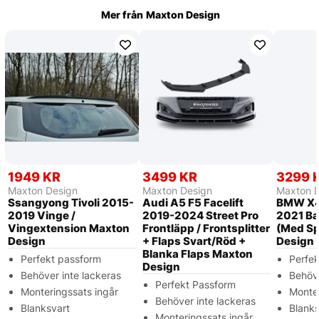
Mer från
Maxton Design
1949 KR
3499 KR
3299 
Maxton Design
Maxton Design
Maxton 
Ssangyong Tivoli 2015-
Audi A5 F5 Facelift
BMW X4
2019 Vinge /
2019-2024 Street Pro
2021 Bak
Vingextension Maxton
Frontläpp / Frontsplitter
(Med Sp
Design
+ Flaps Svart/Röd +
Design
Blanka Flaps Maxton
Perfekt passform
Perfe
Design
Behöver inte lackeras
Behöve
Perfekt Passform
Monteringssats ingår
Monter
Behöver inte lackeras
Blanksvart
Blanks
Monteringssats ingår