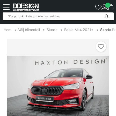
Hem
Välj bilmodell
Skoda
Fabia Mk4 2021+
Skoda Fa
Skoda Fabia Monte Carlo Mk4 2021+ Frontsplitter / Frontläpp Max