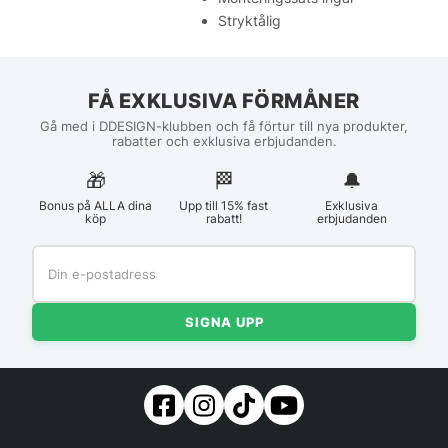
Stryktålig
FÅ EXKLUSIVA FÖRMÅNER
Gå med i DDESIGN-klubben och få förtur till nya produkter,
rabatter och exklusiva erbjudanden.
🎁
🏁︎
🔔
Bonus på ALLA dina
Upp till 15% fast
Exklusiva
köp
rabatt!
erbjudanden
SIGNA UPP