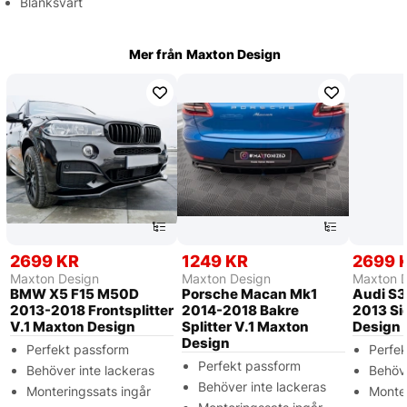
Blanksvart
Mer från
Maxton Design
2699 KR
1249 KR
2699 
Maxton Design
Maxton Design
Maxton 
BMW X5 F15 M50D
Porsche Macan Mk1
Audi S3
2013-2018 Frontsplitter
2014-2018 Bakre
2013 Si
V.1 Maxton Design
Splitter V.1 Maxton
Design
Design
Perfekt passform
Perfe
Perfekt passform
Behöver inte lackeras
Behöve
Behöver inte lackeras
Monteringssats ingår
Monter