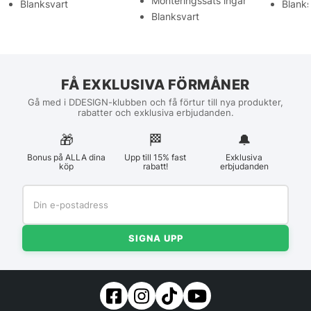
Monteringssats ingår
Blanksvart
Blanks
Blanksvart
FÅ EXKLUSIVA FÖRMÅNER
Gå med i DDESIGN-klubben och få förtur till nya produkter,
rabatter och exklusiva erbjudanden.
🎁
🏁︎
🔔
Bonus på ALLA dina
Upp till 15% fast
Exklusiva
köp
rabatt!
erbjudanden
SIGNA UPP