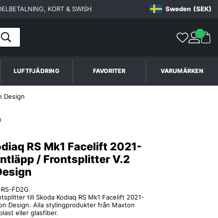
ELBETALNING, KORT & SWISH
Sweden
(SEK)
LUFTFJÄDRING
FAVORITER
VARUMÄRKEN
n Design
diaq RS Mk1 Facelift 2021-
tläpp / Frontsplitter V.2
Design
-RS-FD2G
|
tsplitter till Skoda Kodiaq RS Mk1 Facelift 2021-
n Design. Alla stylingprodukter från Maxton
plast eller glasfiber.