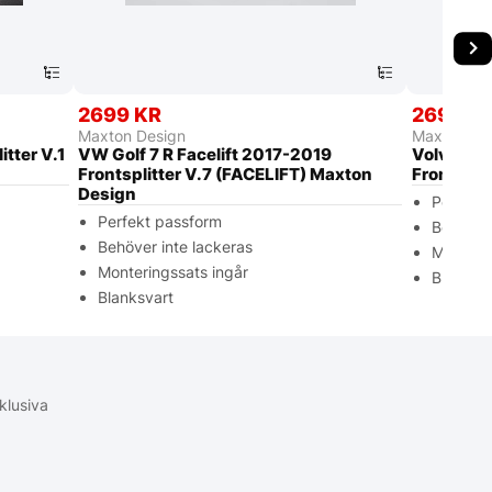
2699 KR
2699 K
Maxton Design
Maxton De
tter V.1
VW Golf 7 R Facelift 2017-2019
Volvo S6
Frontsplitter V.7 (FACELIFT) Maxton
Frontspli
Design
Perfekt
Perfekt passform
Behöver 
Behöver inte lackeras
Monterin
Monteringssats ingår
Blanksva
Blanksvart
klusiva