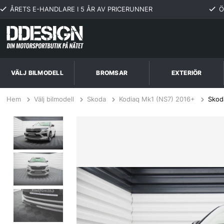
ÅRETS E-HANDLARE I 5 ÅR AV PRICERUNNER
Ö
VÄLJ BILMODELL
BROMSAR
EXTERIÖR
Hem
Välj bilmodell
Skoda
Kodiaq Mk1 (NS7) 2016+
Skod
Skoda Kodiaq RS Mk1 Facelift 2021-2023 Frontläpp / Frontsplitter V.