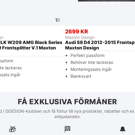
2699 KR
gn
Maxton Design
LK W209 AMG Black Series
Audi S8 D4 2012-2015 Frontspli
Frontsplitter V.1 Maxton
Maxton Design
Perfekt passform
assform
Behöver inte lackeras
te lackeras
Monteringssats ingår
sats ingår
Blanksvart
t
FÅ EXKLUSIVA FÖRMÅNER
 i DDESIGN-klubben och få förtur till nya produkter, rabatter och ex
erbjudanden.
🎁
🏁︎
🔔