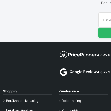
Bonus
4.5 av 5
4.8 av 5
Shopping
Kundservice
Beräkna backspacing
Delbetalning
Beräkna längd på
Kundklubb