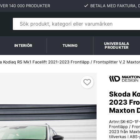
VER 140 000 PRODUKTER
BETALA MED FAKTURA, D
UNIVERSALA
INTERIÖR
TUNING
PRODUKTER
a Kodiaq RS Mk1 Facelift 2021-2023 Frontläpp / Frontsplitter V.2 Maxto
2 Maxton Design
Skoda Ko
2023 Fron
Maxton 
Artnr:
SK-KO-1F
Frontläpp / Fron
2023 från Maxto
tillverkas i ABS-