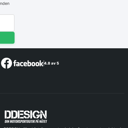
anden
4.8 av 5